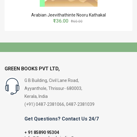
എന്നത് മാതൃഭാഷ അവരിൽ എത്രമാത്രം
Arabian Jeevithathinte Nooru Kathakal
ആഴപ്പെട്ടുകിടക്കുന്നു എന്നതിനു തെളിവാണ്. ഇത്രയും
₹136.00
₹160.00
പ്രവാസിഎഴുത്തുകാരെ മലയാളത്തിനു
പരിചയപ്പെടുത്തുന്ന ബെന്നിയുടെ ശ്രമത്തിന്
അഭിനന്ദങ്ങൾ. കഥക്കൂട്ടത്തിലെ എല്ലാ
കഥാകൃത്തുക്കൾക്കും അവരുടെ എഴുത്തു വഴിയിൽ എല്ലാ
നന്മകളും ആശംസിക്കുന്നു. സ്നേഹാദരം
GREEN BOOKS PVT LTD,
-
പ്രൊഫ. 
റോസി തമ്പി
G B Building, Civil Lane Road,
പച്ചയായ പുല്പുറങ്ങള്‍ തേടി നാടുവിടേണ്ടി വന്ന കേരള
Ayyanthole, Thrissur- 680003,
മക്കള്‍ പുതിയ ജീവിത സാഹചര്യങ്ങളെയും
Kerala, India
അതിജീവനത്തിന്‍റെ പോരാട്ടങ്ങളെയും
പുതിയ ഭാഷയെയും
(+91) 0487-2381066, 0487-2381039
അതിജീവിക്കുവാന്‍ പോന്ന ചാലകശക്തിയായി
കേരളവും
മലയാളവും ഹൃദയത്തില്‍ സൂക്ഷിക്കുന്നുവെന്നതിന്‍റെ
Get Questions? Contact Us 24/7
തെളിവാണ് ഈ ചെറുകഥാ സമാഹാരം.
"കേരളം വളരുന്നു
,
പശ്ചിമഘട്ടങ്ങളെക്കേറിയും കടന്നും
ചെന്നന്യമാം
91 85890 95304
+