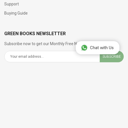
അമേരിക്കൻ കഥക്കൂട്ടം
"
തീർച്ചയായും ഒരു
Support
മുതൽക്കൂട്ടാണ്
.
സ്നേഹപൂർവ്വം
Buying Guide
-ഡോ
.
സുരേഷ് സി
.
പിള്ള
,
അയർലൻഡ്
(
മലയാളത്തിൽ പ്രസിദ്ധീകരിച്ച പുസ്തകങ്ങൾ
തന്മാത്രം
(FOKANA 2018 Literary Award),
പാഠം ഒന്ന്
,
GREEN BOOKS NEWSLETTER
കണികം)
.
Subscribe now to get our Monthly Free Newsletter
Chat with Us
SUBSCRIBE
SOCIAL NETWORKS
Greenbooks © 2026 Book Store. All Rights Reserved.