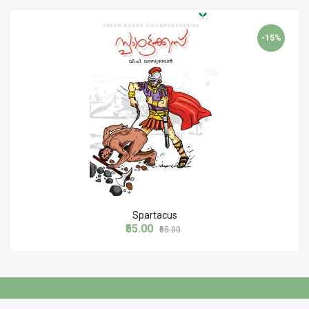
-15%
Spartacus
₹55.00
₹65.00