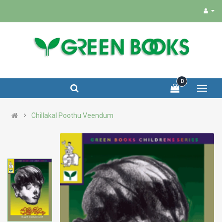
0
Chillakal Poothu Veendum