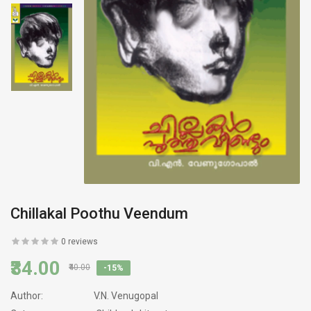
Chillakal Poothu Veendum
0 reviews
₹34.00
₹40.00
-15%
Author:
V.N. Venugopal