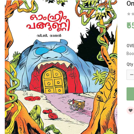
Om
₹
OV
Boo
Qty