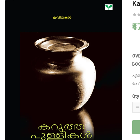
Ka
₹
OV
BOO
എന്
ചോദ
Qty