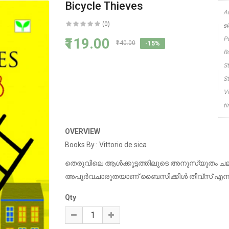
Bicycle Thieves
A
(0)
s
₹119.00
P
₹140.00
-15%
B
S
S
V
t
OVERVIEW
Books By : Vittorio de sica
തെരുവിലെ ആൾക്കൂട്ടത്തിലൂടെ അനുസ്യുതം ചലി
അപൂർവചാരുതയാണ് ബൈസിക്കിൾ തീവ്സ് എന്ന 
Qty