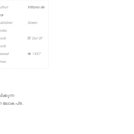
uthor:
Vittorio de
ica
ublisher:
Green-
ooks
tock
Out Of
tock
iewed
1457
imes
ക്കുന്ന
ലോക പ്ര...