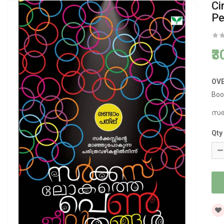
Ci
Pe
₹
OV
Boo
സര്
Qty