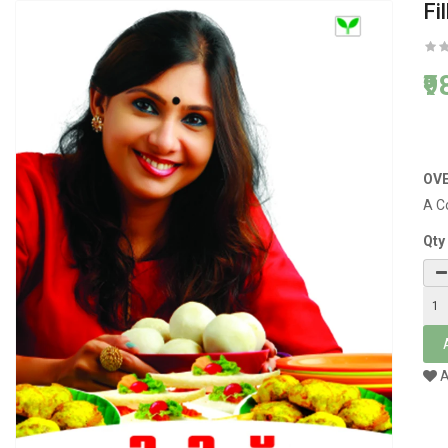
Fi
₹
OV
A C
Qty
A