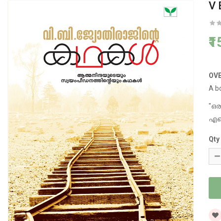
V 
₹
OV
A bo
"ഒര
എന
Qty