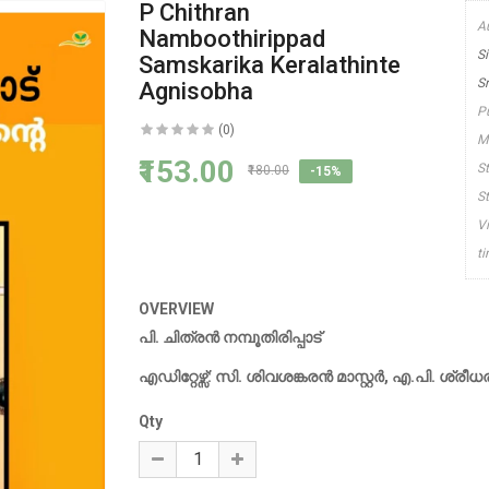
P Chithran
A
Namboothirippad
S
Samskarika Keralathinte
S
Agnisobha
P
(0)
M
₹153.00
S
₹180.00
-15%
S
V
t
OVERVIEW
പി. ചിത്രന്‍ നമ്പൂതിരിപ്പാട്
എഡിറ്റേഴ്സ്: സി. ശിവശങ്കരന്‍ മാസ്റ്റര്‍, എ.പി. ശ്രീധര
Qty