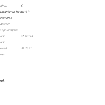
uthor:
C
ivasankaran Master A P
reedharan
ublisher:
angalodayam
tock
Out Of
tock
iewed
2631
imes
ന്‍