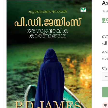
As
₹
OV
പി
വെട
സഫ
Qty