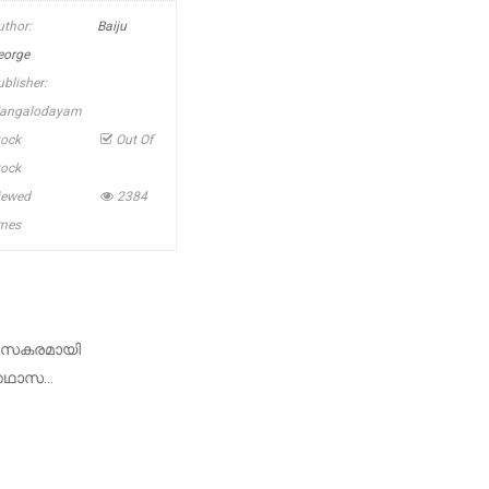
uthor:
Baiju
eorge
ublisher:
angalodayam
tock
Out Of
tock
iewed
2384
imes
ം രസകരമായി
്കഥാസ...