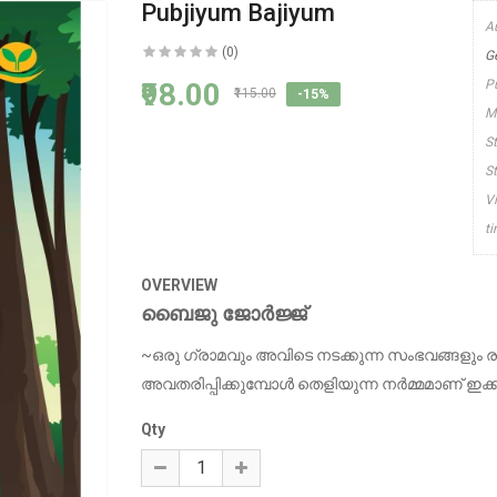
Pubjiyum Bajiyum
A
(0)
G
₹98.00
P
₹115.00
-15%
M
S
S
V
t
OVERVIEW
ബൈജു ജോര്‍ജ്ജ്
~ഒരു ഗ്രാമവും അവിടെ നടക്കുന്ന സംഭവങ്ങളു
അവതരിപ്പിക്കുമ്പോള്‍ തെളിയുന്ന നര്‍മ്മമാണ് ഇക
Qty