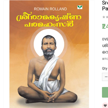
Sr
P
₹
OV
ശ്
റൊ
നോ
Qty