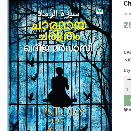
Ch
₹
OV
ച
Qty
A