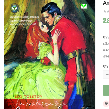
An
₹
OV
വിശ
മെസ
അടക
Qty