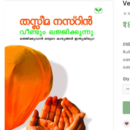
Ve
₹
OV
Aut
ലജ
ലജ്
Qty