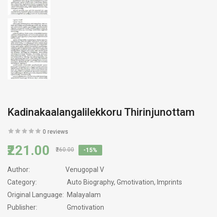
Kadinakaalangalilekkoru Thirinjunottam
0 reviews
₹221.00
₹260.00
-15%
Author:
Venugopal V
Category:
Auto Biography, Gmotivation, Imprints
Original Language:
Malayalam
Publisher:
Gmotivation