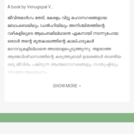
A book by Venugopal V ,
ജീവിതമാർഗം തേടി, കേരളം വിട്ടു മഹാനഗരങ്ങളായ
ബോംബെയിലും ഡൽഹിയിലും അനിശ്ചിതത്തിന്റെ
വഴികളിലൂടെ ആലംബമില്ലാതെ ഏകനായി നടന്നുപോയ
ഒരാൾ തന്റെ ഭൂതകാലത്തിന്റെ കാല്പാടുകൾ
മാറാവുകളില്ലാതെ അടയാളപ്പെടുത്തുന്നു. തളരാത്ത
ആത്മവിശ്വാസത്തിന്റെ കരുത്തുമായി ഉയരങ്ങൾ താണ്ടിയ
ഒരു ജീവിതം പങ്കിടുന്ന ആത്മനൊമ്പരങ്ങളും സന്തുഷ്ടിയും
നിറഞ്ഞ ആഖ്യാനം.
SHOW MORE