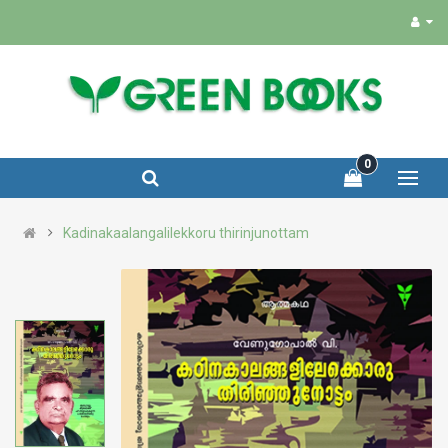
0
Kadinakaalangalilekkoru thirinjunottam