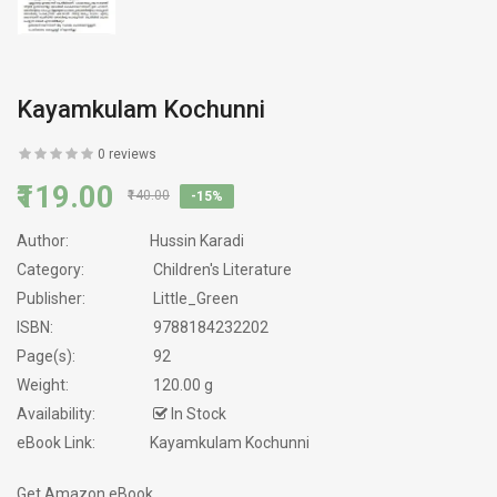
Kayamkulam Kochunni
0 reviews
₹119.00
₹140.00
-15%
Author:
Hussin Karadi
Category:
Children's Literature
Publisher:
Little_Green
ISBN:
9788184232202
Page(s):
92
Weight:
120.00 g
Availability:
In Stock
eBook Link:
Kayamkulam Kochunni
Get Amazon eBook