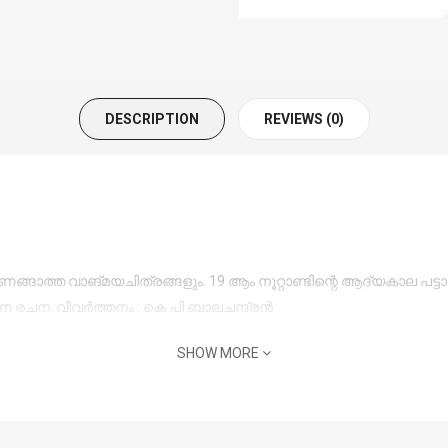
DESCRIPTION
REVIEWS (0)
ണങ്ങാത്ത വാങ്മയചിത്രങ്ങളും. 19 ആം നൂറ്റാണ്ടിന്റെ ആദ്യകാല പ
ന രചന. വിവർത്തനം : കെ പി ബാലചന്ദ്രൻ
SHOW MORE