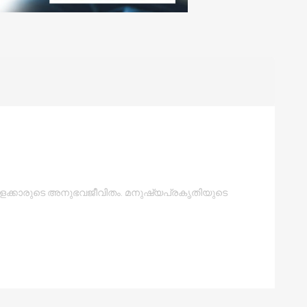
ട്ടാളക്കാരുടെ അനുഭവജീവിതം. മനുഷ്യപ്രകൃതിയുടെ