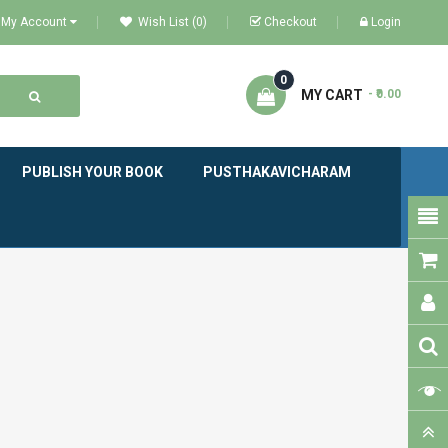
My Account
Wish List (0)
Checkout
Login
0
MY CART
- ₹0.00
PUBLISH YOUR BOOK
PUSTHAKAVICHARAM