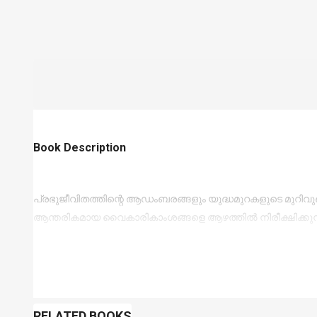
Book Description
പ്രഭുജീവിതത്തിന്റെ ആഡംബരങ്ങളും യുദ്ധമുറകളുടെ മുറിവു
ആന്തരികമായ വൈകാരികാംശങ്ങളെ ആഴത്തിൽ നിരീക്ഷിക്കുന്
RELATED BOOKS