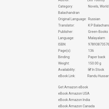
Author:
Leo Tolstoy
MODERN WORLD LITERATURE
Category:
Novels, World 
Balachandran
NEW BOOK
Original Language:
Russian
Translator:
K P Balachan
NOVELS
Publisher:
Green-Books
Language:
Malayalam
PHILOSOPHY / SPIRITUALITY
ISBN:
9789387357
POEMS
Page(s):
136
Binding:
Paper back
PRAVASAM
Weight:
150.00 g
Availability:
In Stock
PSYCHOLOGY
eBook Link:
Randu Hussar
SATIRE
Get Amazon eBook
eBook Amazon USA
SCREEN PLAY
eBook Amazon India
eBook Amazon Canada
SELF HELP