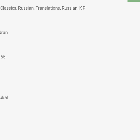
Classics, Russian, Translations, Russian, K P
dran
655
ukal