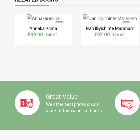
-15%
-15%
Annakarenina
Ivan Illiyichinte Maranam
₹289.00
₹102.00
₹340.00
₹120.00
Great Value
We offer best prices on our
stock of thousands of books