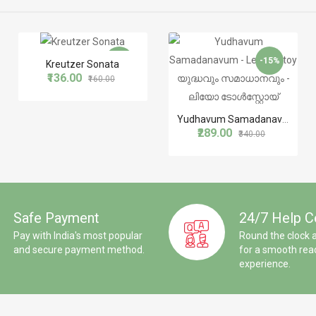
-15%
-15%
Kreutzer Sonata
₹136.00
₹160.00
Yudhavum Samadanavum - Leo Tolstoy യുദ്ധവും സമാധാനവും - ലിയോ ടോൾസ്റ്റോയ്
₹289.00
₹340.00
Safe Payment
24/7 Help C
Pay with India's most popular
Round the clock 
and secure payment method.
for a smooth rea
experience.