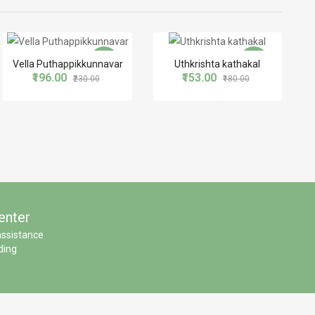
-15%
-15%
Vella Puthappikkunnavar
Uthkrishta kathakal
₹196.00
₹153.00
₹230.00
₹180.00
enter
assistance
ding