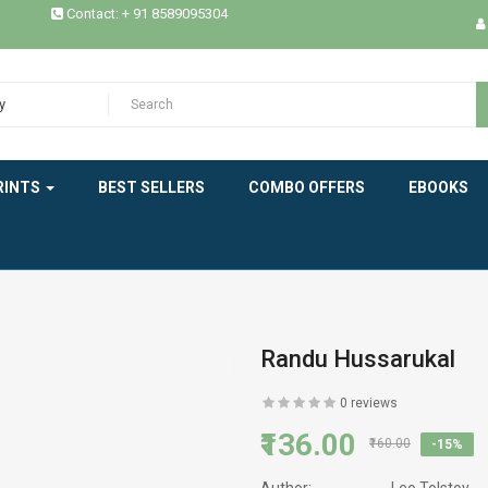
Contact: + 91 8589095304
ECOLOGY
EPICS
y
ESSAYS / STUDIES
RINTS
BEST SELLERS
COMBO OFFERS
EBOOKS
EXPERIENCE
HEALTH
HISTORY
INDIAN LITERATURE
Randu Hussarukal
INTERVIEW
0 reviews
₹136.00
₹160.00
-15%
MEMOIRS