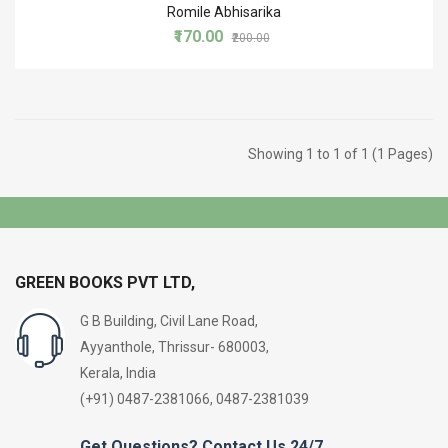
Romile Abhisarika
₹170.00
₹200.00
Showing 1 to 1 of 1 (1 Pages)
GREEN BOOKS PVT LTD,
G B Building, Civil Lane Road,
Ayyanthole, Thrissur- 680003,
Kerala, India
(+91) 0487-2381066, 0487-2381039
Get Questions? Contact Us 24/7