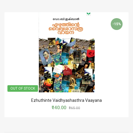
-15%
OUT OF STOCK
Ezhuthinte Vaidhyashasthra Vaayana
₹140.00
₹165.00