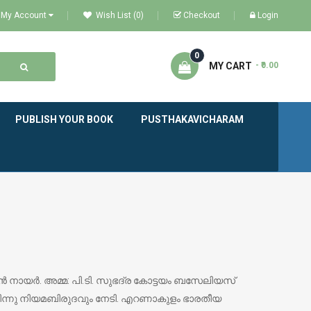
My Account
Wish List (0)
Checkout
Login
0
MY CART
- ₹0.00
PUBLISH YOUR BOOK
PUSTHAKAVICHARAM
‍ നായര്‍. അമ്മ: പി.ടി. സുഭദ്ര കോട്ടയം ബസേലിയസ്
നിന്നു നിയമബിരുദവും നേടി. എറണാകുളം ഭാരതീയ