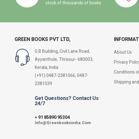
stock of thousands of books
GREEN BOOKS PVT LTD,
INFORMAT
G B Building, Civil Lane Road,
About Us
Ayyanthole, Thrissur- 680003,
Privacy Polic
Kerala, India
Conditions o
(+91) 0487-2381066, 0487-
Shipping an
2381039
Get Questions? Contact Us
24/7
91 85890 95304
+
Info@Greenbooksindia.Com