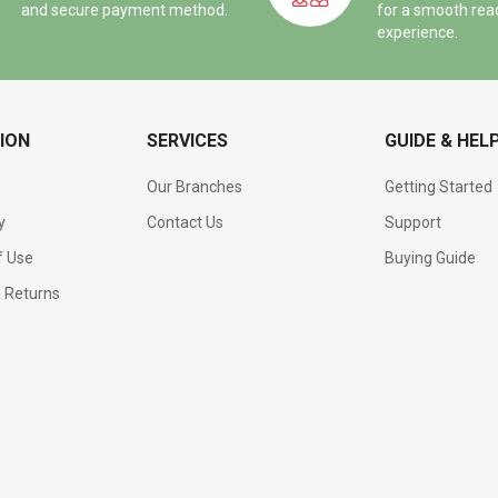
and secure payment method.
for a smooth rea
experience.
ION
SERVICES
GUIDE & HEL
Our Branches
Getting Started
y
Contact Us
Support
f Use
Buying Guide
d Returns