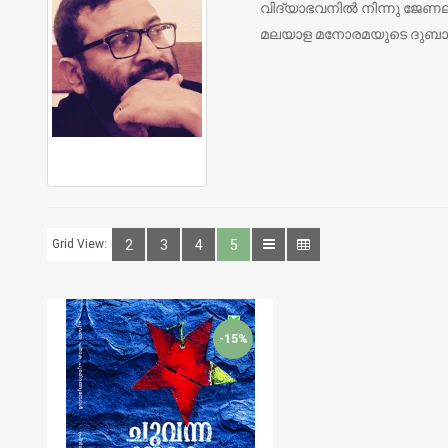
വിദ്യാഭവനില്‍ നിന്നു ജേണല
മലയാള മനോരമയുടെ ദുബായ് ബ്
Grid View:
2
3
4
5
-15%