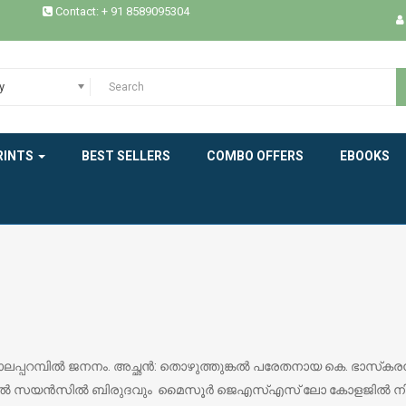
Contact: + 91 8589095304
y
RINTS
BEST SELLERS
COMBO OFFERS
EBOOKS
പറമ്പില്‍ ജനനം. അച്ഛന്‍: തൊഴുത്തുങ്കല്‍ പരേതനായ കെ. ഭാസ്‌കരന്
ിക്കല്‍ സയന്‍സില്‍ ബിരുദവും മൈസൂര്‍ ജെഎസ്എസ് ലോ കോളജില്‍ 