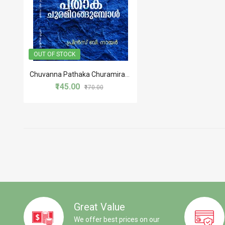
OUT OF STOCK
Chuvanna Pathaka Churamirangumbol
₹145.00
₹170.00
Great Value
We offer best prices on our