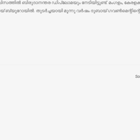
ിസത്തില്‍ ബിരുദാനന്തര ഡിപ്ലോമയും നേടിയിട്ടുണ്ട്. മംഗളം, കേരളകൗ
യൂറോയില്‍. തുടര്‍ച്ചയായി മൂന്നു വര്‍ഷം ദുബായ് ഗവണ്‍മെന്റിന്റെ 
So