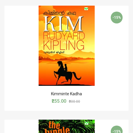
-15%
Kimminte Kadha
₹255.00
₹300.00
-15%