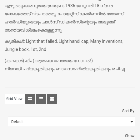
എഴുത്തുകാരനുമായ ഇദ്ദേഹം 1936 ജനുവരി 18 ന് ഈ
ലോകത്തോട് വിടപറഞ്ഞു. പോയറ്റ്‌സ് കോര്‍ണറില്‍ തോമസ്
ഹാര്‍ഡിയുടെയും ചാള്‍സ് ഡിക്കന്‍സിന്റെയും അടുത്ത്
അന്ത്യവിശ്രമംകൊള്ളുന്നു.
കൃതികള്‍: Light that failed, Light handi cap, Many inventions,
Jungle book, 1st, 2nd
(കഥകള്‍) കിം (ആത്മകഥാപരമായ നോവല്‍).
നിരവധി പദ്യകൃതികളും ബാലസാഹിത്യകൃതികളും രചിച്ചു.
Grid View:
Sort By:
Show: