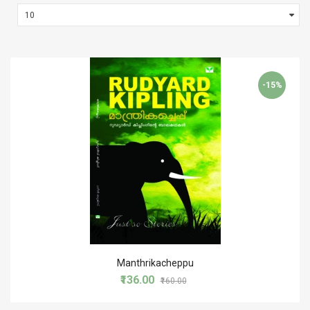
-15%
Manthrikacheppu
₹136.00
₹160.00