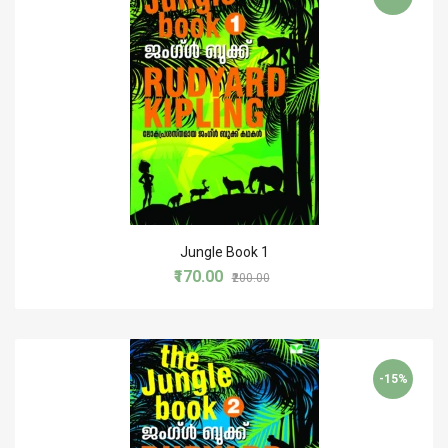
Jungle Book 1
₹170.00
₹200.00
-15%