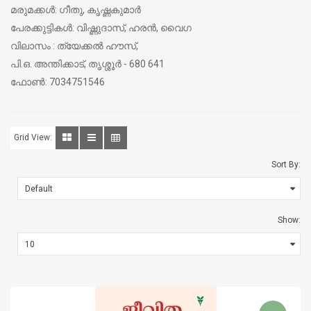
മരുമക്കള്‍: ഗീതു, കൃഷ്ണകുമാര്‍
പേരക്കുട്ടികള്‍: വിഷ്ണുദാസ്, ഹരന്‍, വൈഗ
വിലാസം : ത്യേക്കല്‍ ഹൗസ്,
പി.ഒ. അന്തിക്കാട്, തൃശ്ശൂര്‍ - 680 641
ഫോണ്‍: 7034751546
Grid View:
Sort By:
Show: