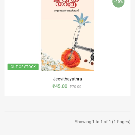
-15%
OUT OF STOCK
Jeevithayathra
₹145.00
₹170.00
Showing 1 to 1 of 1 (1 Pages)