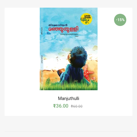
-15%
Manjuthulli
₹136.00
₹160.00