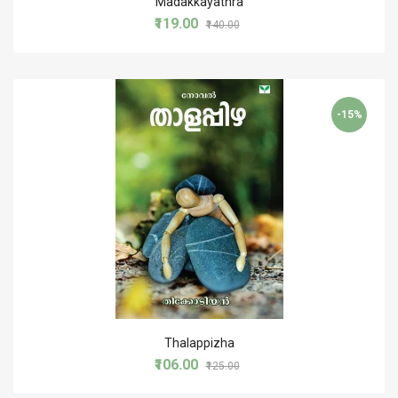
Madakkayathra
₹119.00
₹140.00
-15%
Thalappizha
₹106.00
₹125.00