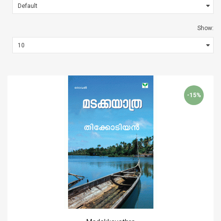
Show:
-15%