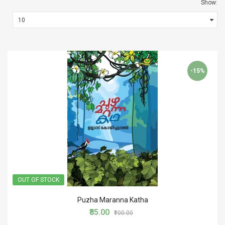
Show:
-15%
OUT OF STOCK
Puzha Maranna Katha
₹85.00
₹100.00