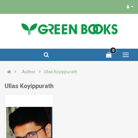
0
Author
Ullas Koyippurath
Ullas Koyippurath