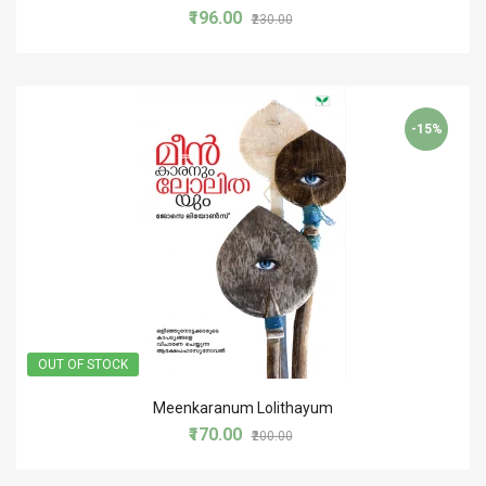
₹196.00
₹230.00
-15%
OUT OF STOCK
Meenkaranum Lolithayum
₹170.00
₹200.00