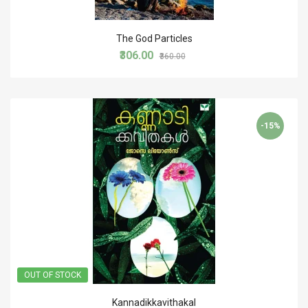
The God Particles
₹306.00
₹360.00
-15%
OUT OF STOCK
Kannadikkavithakal