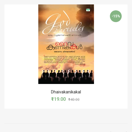
-15%
Dhaivakanikakal
₹119.00
₹140.00