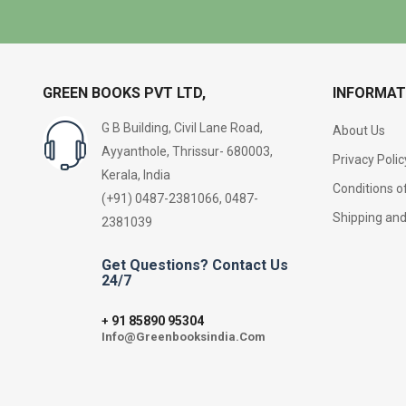
GREEN BOOKS PVT LTD,
INFORMAT
G B Building, Civil Lane Road,
About Us
Ayyanthole, Thrissur- 680003,
Privacy Polic
Kerala, India
Conditions o
(+91) 0487-2381066, 0487-
Shipping an
2381039
Get Questions? Contact Us
24/7
91 85890 95304
+
Info@Greenbooksindia.Com