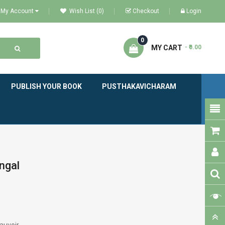
My Account
Wish List (0)
Checkout
Login
0
MY CART
- ₹0.00
PUBLISH YOUR BOOK
PUSTHAKAVICHARAM
ngal