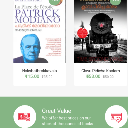
Nakshathrakkavala
Clavu Pidicha Kaalam
₹115.00
₹553.00
₹135.00
₹650.00
Great Value
We offer best prices on our
stock of thousands of books