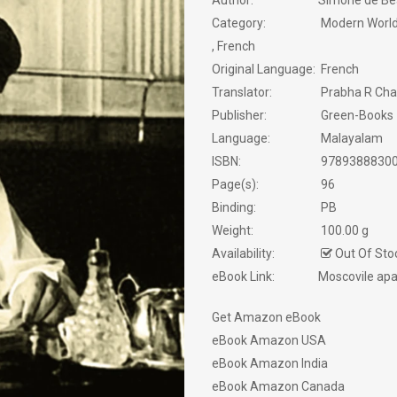
Author:
Simone de Be
Category:
Modern World L
SATIRE
, French
Original Language:
French
SCREEN PLAY
Translator:
Prabha R Chat
Publisher:
Green-Books
SELF HELP
Language:
Malayalam
ISBN:
9789388830
SERVICE STORY
Page(s):
96
SEXOLOGY
Binding:
PB
Weight:
100.00 g
SPIRITUAL
Availability:
Out Of Sto
eBook Link:
Moscovile ap
STORIES
Get Amazon eBook
TRANSLATIONS
eBook Amazon USA
eBook Amazon India
TRAVELOGUE
eBook Amazon Canada