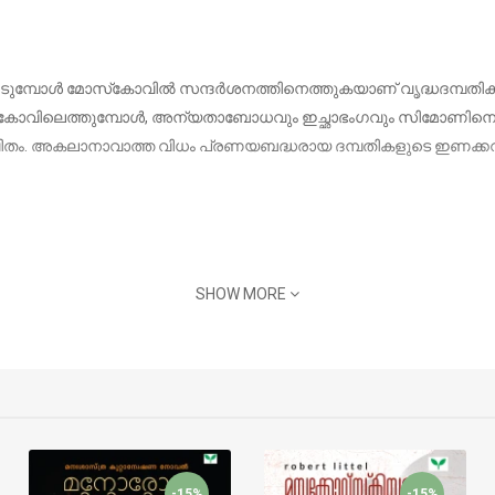
ന്നിടുമ്പോള്‍ മോസ്‌കോവില്‍ സന്ദര്‍ശനത്തിനെത്തുകയാണ് വൃദ്ധദ
‌കോവിലെത്തുമ്പോള്‍, അന്യതാബോധവും ഇച്ഛാഭംഗവും സിമോണിനെ വേട്
വിതം. അകലാനാവാത്ത വിധം പ്രണയബദ്ധരായ ദമ്പതികളുടെ ഇണക്കവും
SHOW MORE
-15%
-15%