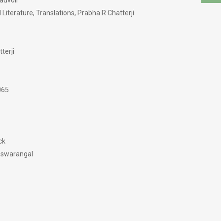
auvoir
iterature, Translations, Prabha R Chatterji
terji
065
ck
aswarangal