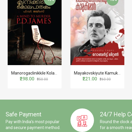
Manorogaclinikkile Kolapathakam
Mayakovskiyute Kamukimar
₹298.00
₹221.00
₹350.00
₹260.00
Safe Payment
24/7 Help C
Pay with India's most popular
Round the clock 
and secure payment method.
for a smooth rea