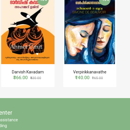
Darvish Kavadam
Verpirikkanavathe
₹366.00
₹140.00
₹430.00
₹165.00
enter
assistance
ding