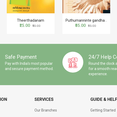
Theerthadanam
Puthumanninte gandham
₹25.00
₹55.00
₹45.00
₹65.00
Safe Payment
24/7 Help C
Pay with India's most popular
Round the clock 
and secure payment method.
for a smooth rea
experience.
ION
SERVICES
GUIDE & HEL
Our Branches
Getting Started