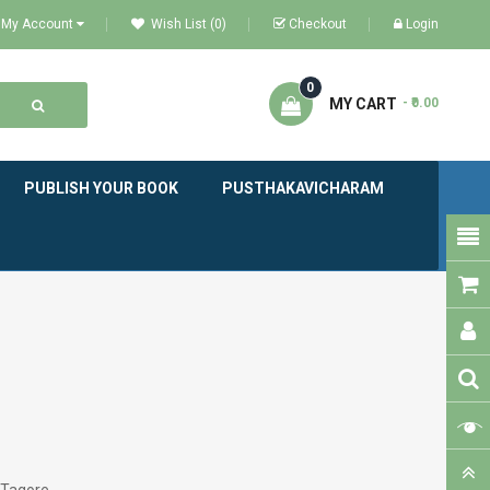
My Account
Wish List (0)
Checkout
Login
0
MY CART
- ₹0.00
PUBLISH YOUR BOOK
PUSTHAKAVICHARAM