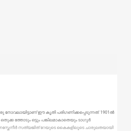
ു നോവലായിട്ടാണ് ഈ കൃതി പരിഗണിക്കപ്പെടുന്നത്. 1901ൽ
തുക്ക ത്തോടും ഒട്ടും പങ്കിലമാകാതെയും ടാഗൂർ
ുന്നു. നസ്തേനീർ സത്യജിത് റേയുടെ കൈകളിലൂടെ ചാരുലതയായി