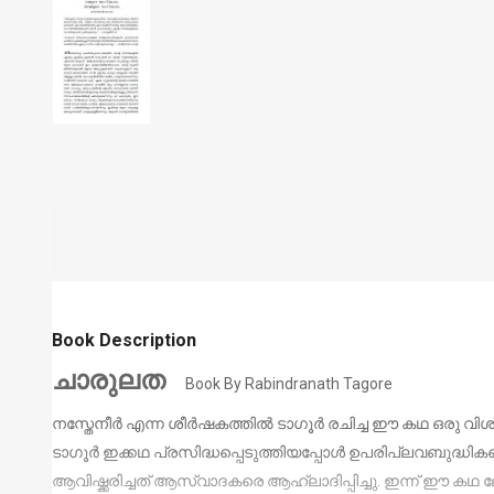
Book Description
ചാരുലത
Book By
Rabindranath Tagore
നസ്തേനീർ എന്ന ശീർഷകത്തിൽ ടാഗൂർ രചിച്ച ഈ കഥ ഒരു വിശ
ടാഗൂർ ഇക്കഥ പ്രസിദ്ധപ്പെടുത്തിയപ്പോൾ ഉപരിപ്ലവബുദ്ധികള
ആവിഷ്ക്കരിച്ചത് ആസ്വാദകരെ ആഹ്ലാദിപ്പിച്ചു. ഇന്ന് ഈ ക