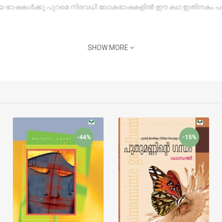
 ഭാരതീയ ഭാഷകൾക്കു പുറമെ നിരവധി ലോകഭാഷകളിൽ ഈ കഥ ഇതിനകം പരിഭാഷ
SHOW MORE
-44%
-15%