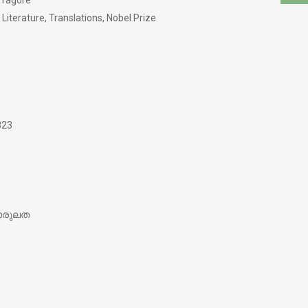
 Tagore
 Literature, Translations, Nobel Prize
823
ചാരുലത