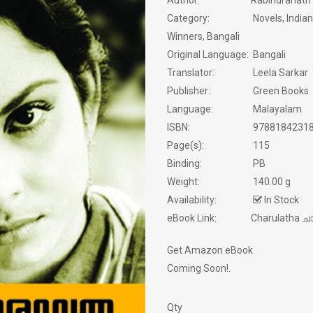
Author:
Rabindranath
Category:
Novels, Indian
SERVICE STORY
Winners, Bangali
Original Language:
Bangali
SEXOLOGY
Translator:
Leela Sarkar
Publisher:
Green Books
SPIRITUAL
Language:
Malayalam
ISBN:
9788184231
STORIES
Page(s):
115
TRANSLATIONS
Binding:
PB
Weight:
140.00 g
TRAVELOGUE
Availability:
In Stock
eBook Link:
Charulatha 
WORLD CLASSICS
Get Amazon eBook
Coming Soon!.
Qty