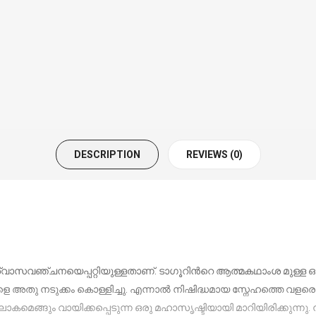
DESCRIPTION
REVIEWS (0)
്വാസവഞ്ചനയെപ്പറ്റിയുള്ളതാണ്. ടാഗൂറിൻറെ ആത്മകഥാംശ മുള്ള ഒര
െ അതു നടുക്കം കൊള്ളിച്ചു. എന്നാൽ നിഷിദ്ധമായ സ്നേഹത്തെ വളരെ ഒ
ഥ ലോകമെങ്ങും വായിക്കപ്പെടുന്ന ഒരു മഹാസൃഷ്ടിയായി മാറിയിരിക്ക