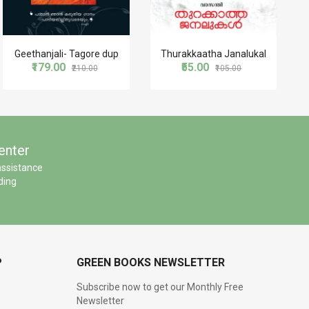
Geethanjali- Tagore dup
Thurakkaatha Janalukal
₹179.00
₹55.00
₹210.00
₹105.00
enter
assistance
ding
P
GREEN BOOKS NEWSLETTER
Subscribe now to get our Monthly Free
Newsletter