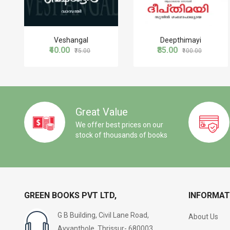
Veshangal
Deepthimayi
₹40.00
₹85.00
₹75.00
₹100.00
Great Value
We offer best prices on our
stock of thousands of books
GREEN BOOKS PVT LTD,
INFORMAT
G B Building, Civil Lane Road,
About Us
Ayyanthole, Thrissur- 680003,