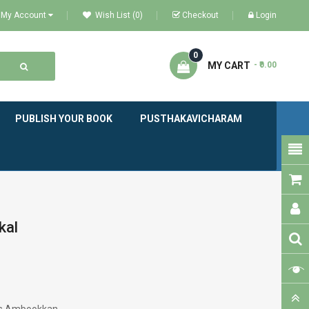
My Account
Wish List (0)
Checkout
Login
0
MY CART
- ₹0.00
PUBLISH YOUR BOOK
PUSTHAKAVICHARAM
kal