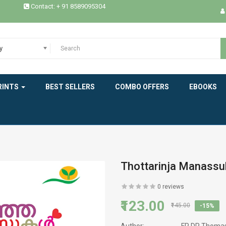
Contact: + 91 8589095304
EPICS
ESSAYS / STUDIES
y
EXPERIENCE
RINTS
BEST SELLERS
COMBO OFFERS
EBOOKS
HEALTH
HISTORY
INDIAN LITERATURE
INTERVIEW
Thottarinja Manassu
MEMOIRS
0 reviews
₹123.00
MODERN WORLD LITERATURE
₹145.00
-15%