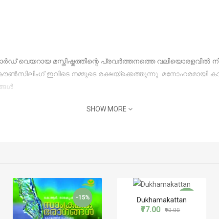
 ഹാർഡ് വെയറായ മസ്തിഷ്കത്തിന്റെ പ്രവർത്തനത്തെ വലിയൊരളവിൽ നിയ
ൽ കൗൺസിലിംഗ് ഇവിടെ നമ്മുടെ രക്ഷയ്ക്കെത്തുന്നു. മനോഹരമായി കാ
ങ്ങൾ
SHOW MORE
-15%
-14%
Dukhamakattan
₹77.00
₹90.00