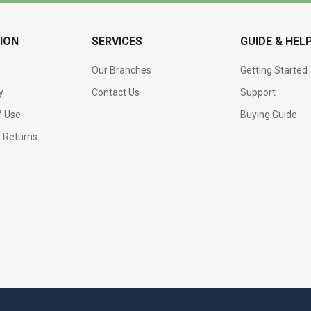
ION
SERVICES
GUIDE & HEL
Our Branches
Getting Started
y
Contact Us
Support
f Use
Buying Guide
d Returns