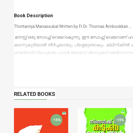
Book Description
Thottarinja Manassukal Written by Fr.Dr. Thomas Ambookkan ,
മനസ്സ് ഒരു സോഫ്റ്റ് വെയറാകുന്നു. ഈ സോഫ്റ്റ് വെയറാണ്
കടന്നുകൂടിയാൽ തീർച്ചയായും പ്രശ്നമുണ്ടാകും. ക്ലിനിക്കി
കൗൺസിസിലറുമായ ഫാദർ തോമസ് അമ്പൂക്കന് അഭിനന്ദന
RELATED BOOKS
-15%
-15%