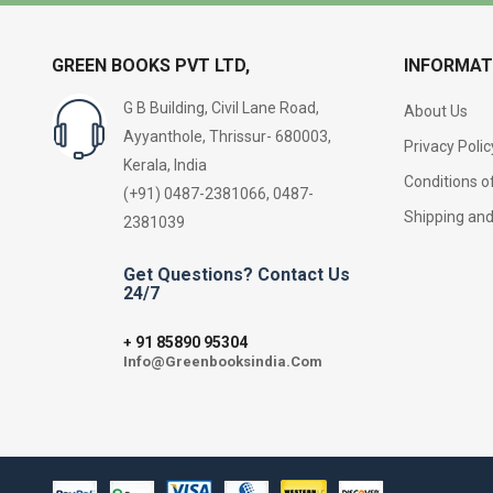
GREEN BOOKS PVT LTD,
INFORMAT
G B Building, Civil Lane Road,
About Us
Ayyanthole, Thrissur- 680003,
Privacy Polic
Kerala, India
Conditions o
(+91) 0487-2381066, 0487-
Shipping an
2381039
Get Questions? Contact Us
24/7
91 85890 95304
+
Info@Greenbooksindia.Com