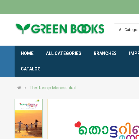
All Categor
HOME
ALL CATEGORIES
BRANCHES
IMP
CATALOG
Thottarinja Manassukal