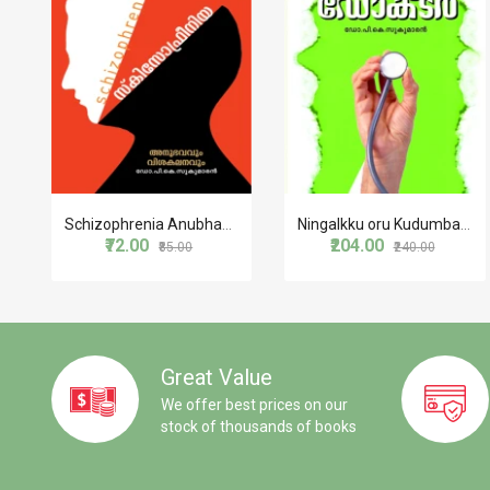
Schizophrenia Anubhavavum Visakalanavum
Ningalkku oru Kudumba Doctor
₹72.00
₹204.00
₹85.00
₹240.00
Great Value
We offer best prices on our
stock of thousands of books