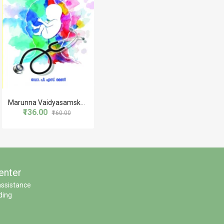
Marunna Vaidyasamskaram
₹136.00
₹160.00
enter
assistance
ding