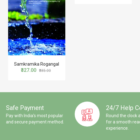
Samkramika Rogangal
₹327.00
₹385.00
Safe Payment
24/7 Help C
Pay with India's most popular
Round the clock 
and secure payment method.
for a smooth rea
experience.