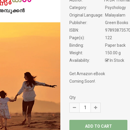
Author:
FR DR Thoma
NEW BOOK
Category:
Psychology
Original Language:
Malayalam
NOVELS
Publisher:
Green Books
PHILOSOPHY / SPIRITUALITY
ISBN:
9789387357
Page(s):
122
POEMS
Binding:
Paper back
Weight:
150.00 g
PRAVASAM
Availability:
In Stock
PSYCHOLOGY
Get Amazon eBook
Coming Soon!.
SATIRE
SCREEN PLAY
Qty
SELF HELP
SERVICE STORY