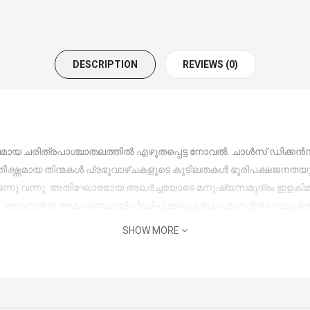
DESCRIPTION
REVIEWS (0)
കിലമായ ചരിത്രപാശ്ചാതലത്തില്‍ എഴുതപ്പെട്ട നോവല്‍. ചാള്‍സ് ഡി
ക്ഷ്ണമായ തിന്മകള്‍ പ്രഭുവാഴ്ചകളുടെ കുടിലതകള്‍ ഭൂരിപക്ഷജനത
ടന്നു വന്നു. അതിഘോരമായ അലര്‍ച്ചയോടെ മനുഷ്യസമുദ്രം ഇളകിമറ
്തു. തടവറയില്‍ അകാരണമായി പീഡിപ്പിക്കപ്പെട്ട ഡോ: മാനറ്റിന്‍റെയ
SHOW MORE