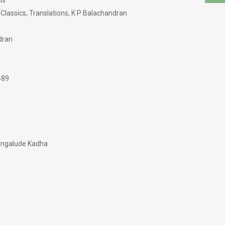
ns
Classics, Translations, K P Balachandran
dran
489
ngalude Kadha