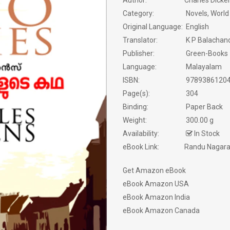
Author:
Charles Dicke
Category:
Novels, World 
MODERN WORLD LITERATURE
Original Language:
English
NEW BOOK
Translator:
K P Balachan
Publisher:
Green-Books
NOVELS
Language:
Malayalam
ISBN:
9789386120
PHILOSOPHY / SPIRITUALITY
Page(s):
304
Binding:
Paper Back
POEMS
Weight:
300.00 g
Availability:
In Stock
PRAVASAM
eBook Link:
Randu Nagara
PSYCHOLOGY
Get Amazon eBook
SATIRE
eBook Amazon USA
eBook Amazon India
SCREEN PLAY
eBook Amazon Canada