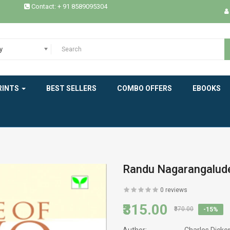
DRAMA
Contact: + 91 8589095304
ECOLOGY
y
EPICS
ESSAYS / STUDIES
RINTS
BEST SELLERS
COMBO OFFERS
EBOOKS
EXPERIENCE
HEALTH
HISTORY
Randu Nagarangalud
INDIAN LITERATURE
0 reviews
INTERVIEW
₹315.00
₹370.00
-15%
MEMOIRS