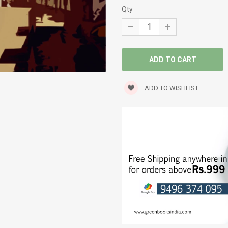
SELF HELP
Qty
SERVICE STORY
SEXOLOGY
SPIRITUAL
ADD TO WISHLIST
STORIES
TRANSLATIONS
TRAVELOGUE
WORLD CLASSICS