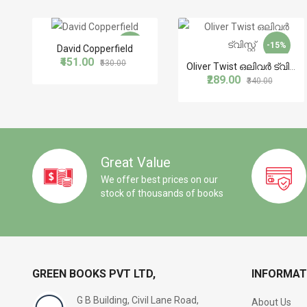
-15%
-15%
David Copperfield
₹451.00
₹530.00
Oliver Twist ഒലിവർ ട്വിസ്റ്റ്
₹289.00
₹340.00
Great Value
We offer best prices on our
stock of thousands of books
GREEN BOOKS PVT LTD,
INFORMAT
G B Building, Civil Lane Road,
About Us