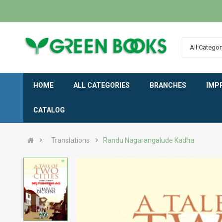
All Categor
HOME
ALL CATEGORIES
BRANCHES
IMP
CATALOG
Translations
Randu Nagarangalude Kadha