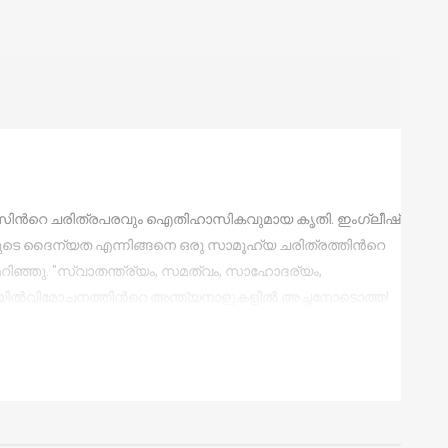
ക്കന്‍സിന്‍റെ ചരിത്രപരവും ഐതിഹാസികവുമായ കൃതി. ഇംഗ്ലീഷ്
യുടെ ദൈന്യത എന്നിങ്ങനെ ഒരു സാമൂഹ്യ ചരിത്രത്തിന്‍റെ
ിഞ്ഞു. "സ്വാതന്ത്ര്യം, സമത്വം, സാഹോദര്യം,
ും ജയില്‍വിമോചനത്തിന്‍റെ അന്ത്യനാളുകളില്‍ അച്ഛനോടൊത്ത!