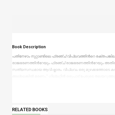
Book Description
പതിനേഴാം നൂറ്റാണ്ടിലെ ഫ്രഞ്ച് വിപ്ലവത്തിന്‍റെ രക്തപങ്
രാജഭരണത്തിന്‍റേയും ഫ്രഞ്ച് രാജഭരണത്തിന്‍റേയും അതിതീ
സത്യസന്ധമായ ആവിഷ്കാരം. വിപ്ലവം ഒരു മുഴക്കത്തോടെ ക
അല്ലെങ്കില്‍ മരണം." ഗില്ലറ്റിന്‍ ഒരുപാട് പേരുടെ തലയറുത
RELATED BOOKS