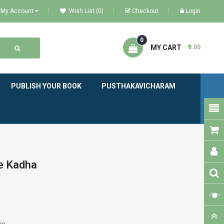
My Account
Wish List (0)
Checkout
Login
0
MY CART
- ₹0.00
PUBLISH YOUR BOOK
PUSTHAKAVICHARAM
e Kadha