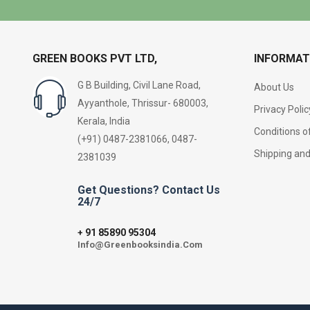
GREEN BOOKS PVT LTD,
INFORMAT
G B Building, Civil Lane Road,
About Us
Ayyanthole, Thrissur- 680003,
Privacy Polic
Kerala, India
Conditions o
(+91) 0487-2381066, 0487-
Shipping an
2381039
Get Questions? Contact Us
24/7
91 85890 95304
+
Info@Greenbooksindia.Com