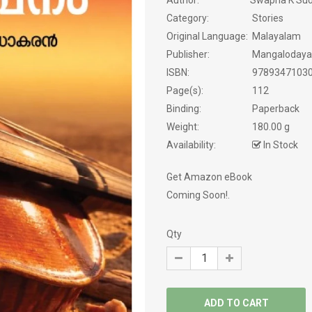
Author:
Swapna K Su
Category:
Stories
NOVELS
Original Language:
Malayalam
Publisher:
Mangaloday
PHILOSOPHY / SPIRITUALITY
ISBN:
9789347103
Page(s):
112
POEMS
Binding:
Paperback
Weight:
180.00 g
PRAVASAM
Availability:
In Stock
PSYCHOLOGY
Get Amazon eBook
SATIRE
Coming Soon!.
SCREEN PLAY
Qty
SELF HELP
SERVICE STORY