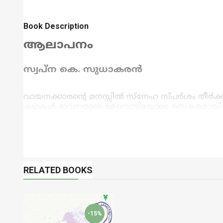
Book Description
ആലാപനം
സ്വപ്ന കെ. സുധാകരൻ
വായനക്കാരന്റെ മനസ്സിൽ സ്നേഹ സ്പർശം തീർക്ക
കഥകൾ ഭാവനയുടെ മേമ്പൊടിയോടെ രസകരമായി ആവിഷ
RELATED BOOKS
-15%