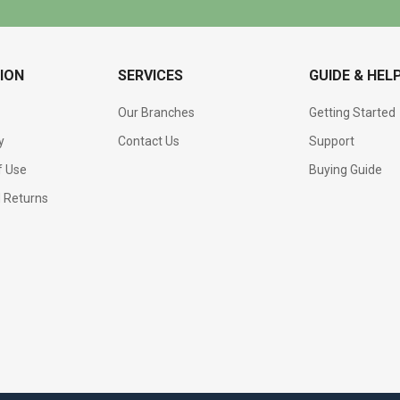
ION
SERVICES
GUIDE & HEL
Our Branches
Getting Started
y
Contact Us
Support
f Use
Buying Guide
d Returns