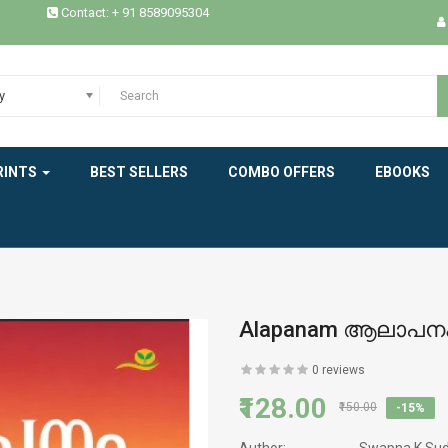
Contact: + 91 8589095304
EPICS
ESSAYS / STUDIES
y
EXPERIENCE
HEALTH
RINTS
BEST SELLERS
COMBO OFFERS
EBOOKS
HISTORY
INDIAN LITERATURE
INTERVIEW
Alapanam ആലാപന
MEMOIRS
0 reviews
MODERN WORLD LITERATURE
₹128.00
₹150.00
-15%
NEW BOOK