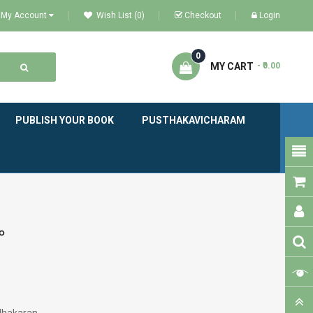
My Account
Wish List (0)
Checkout
Login
0
MY CART
- ₹0.00
PUBLISH YOUR BOOK
PUSTHAKAVICHARAM
ം