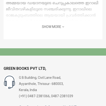
അമ്മയായ ഡയാനയുടെ ചെറുപ്പകാലത്തെ ഇറാഖി
ജീവിതവഴികളിലൂടെ സഞ്ചരിക്കുന്നു. ഇറാഖിലെ
രാജകുടുംബത്തിലെ ആയയായി പ്രവർത്തിക്കാൻ
അവസരം ലഭിക്കുന്ന ഡയാനയുമായി സൗഹൃദം
SHOW MORE
സ്ഥാപിക്കാൻ ശ്രമിക്കുന്ന ബ്രിട്ടീഷ് രഹസ്യാന്വേഷണ
വിഭാഗവും.
ഡയാനയുടെ കുടുംബവുമായി ഇടപെടുന്ന
മനുഷ്യരുടെ പല തലങ്ങളിലും വ്യാപ്തിയിലും ഉള്ള
സ്വഭാവവൈചിത്ര്യങ്ങൾ.
ബ്രിഡ്പോർട്ട് നോവൽ അവാർഡ്
,
സ്ട്രൗഡ് ബുക്ക്
GREEN BOOKS PVT LTD,
ഫെസ്റ്റിവൽ അവാർഡ് തുടങ്ങിയവയ്ക്കായി
പരിഗണിക്കപ്പെട്ട ഈ നോവൽ ഗ്രന്ഥകാരിയുടെ
G B Building, Civil Lane Road,
ആദ്യരചനയാണ്.
Ayyanthole, Thrissur- 680003,
Kerala, India
പരിഭാഷ: ഹരിത സാവിത്രി
(+91) 0487-2381066, 0487-2381039