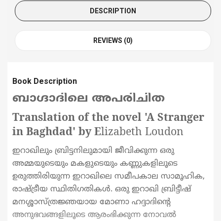
DESCRIPTION
REVIEWS (0)
Book Description
ബാഗ്ദാദിലെ അപരിചിത
Translation of the novel 'A Stranger
in Baghdad' by E
lizabeth Loudon
ഇറാഖിലും ബ്രിട്ടനിലുമായി ജീവിക്കുന്ന ഒരു
അമ്മയുടെയും മകളുടെയും കണ്ണുകളിലൂടെ
ഉരുത്തിരിയുന്ന ഇറാഖിലെ സമീപകാല സാമൂഹിക
,
രാഷ്ട്രീയ സ്ഥിതിഗതികൾ. ഒരു ഇറാഖി ബ്രിട്ടീഷ്
മനശ്ശാസ്ത്രജ്ഞയായ മോണാ ഹദ്ദാദിൻ്റെ
അനുഭവങ്ങളിലൂടെ ആരംഭിക്കുന്ന നോവൽ