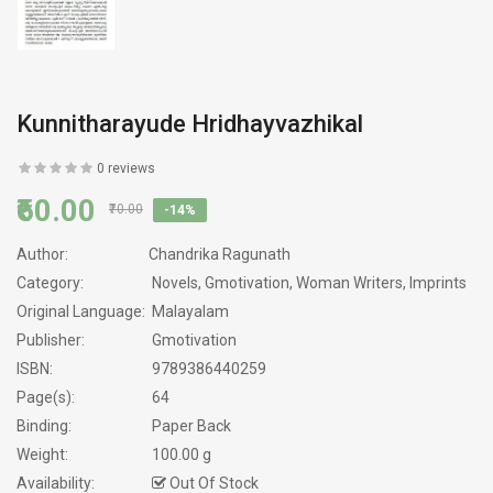
Kunnitharayude Hridhayvazhikal
0 reviews
₹60.00
₹70.00
-14%
Author:
Chandrika Ragunath
Category:
Novels, Gmotivation, Woman Writers, Imprints
Original Language:
Malayalam
Publisher:
Gmotivation
ISBN:
9789386440259
Page(s):
64
Binding:
Paper Back
Weight:
100.00 g
Availability:
Out Of Stock