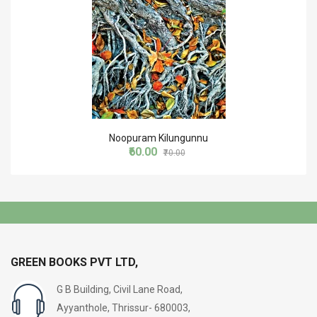
Noopuram Kilungunnu
₹60.00
₹70.00
GREEN BOOKS PVT LTD,
G B Building, Civil Lane Road,
Ayyanthole, Thrissur- 680003,