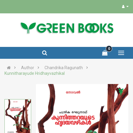
0
Author
Chandrika Ragunath
Kunnitharayude Hridhayvazhikal