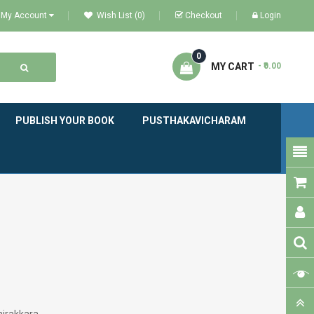
My Account
Wish List (0)
Checkout
Login
0
MY CART
- ₹0.00
PUBLISH YOUR BOOK
PUSTHAKAVICHARAM