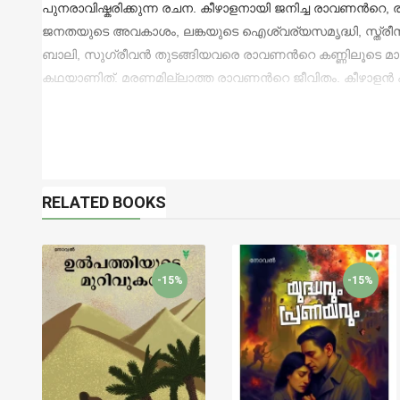
പുനരാവിഷ്കരിക്കുന്ന രചന. കീഴാളനായി ജനിച്ച രാവണന്‍റെ, 
ജനതയുടെ അവകാശം, ലങ്കയുടെ ഐശ്വര്യസമൃദ്ധി, സ്ത്രീസ്വാത
ബാലി, സുഗ്രീവന്‍ തുടങ്ങിയവരെ രാവണന്‍റെ കണ്ണിലൂടെ മ
കഥയാണിത്. മരണമില്ലാത്ത രാവണന്‍റെ ജീവിതം. കീഴാളന്‍ എ
RELATED BOOKS
-15%
-15%