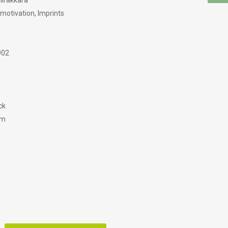
hirakkara
motivation, Imprints
902
ck
am