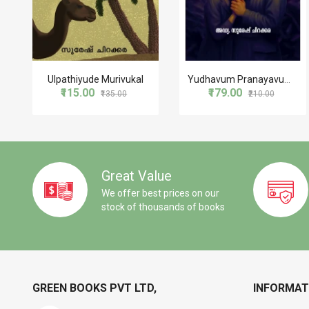
Ulpathiyude Murivukal
Yudhavum Pranayavum യുദ്ധവും പ്രണയവും
₹115.00
₹179.00
₹135.00
₹210.00
Great Value
We offer best prices on our
stock of thousands of books
GREEN BOOKS PVT LTD,
INFORMAT