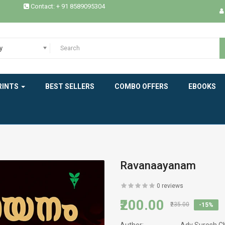
Contact: + 91 8589095304
HISTORY
INDIAN LITERATURE
y
INTERVIEW
RINTS
BEST SELLERS
COMBO OFFERS
EBOOKS
MEMOIRS
MODERN WORLD LITERATURE
NEW BOOK
NOVELS
Ravanaayanam
PHILOSOPHY / SPIRITUALITY
0 reviews
₹200.00
₹235.00
-15%
POEMS