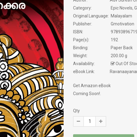
Author:
Adv Suresh C
PRAVASAM
Category:
Epic Novels, G
Original Language:
Malayalam
PSYCHOLOGY
Publisher:
Gmotivation
ISBN:
9789389671
SATIRE
Page(s):
192
Binding:
Paper Back
SCREEN PLAY
Weight:
200.00 g
SELF HELP
Availability:
Out Of Sto
eBook Link:
Ravanaayan
SERVICE STORY
Get Amazon eBook
SEXOLOGY
Coming Soon!.
SPIRITUAL
Qty
STORIES
TRANSLATIONS