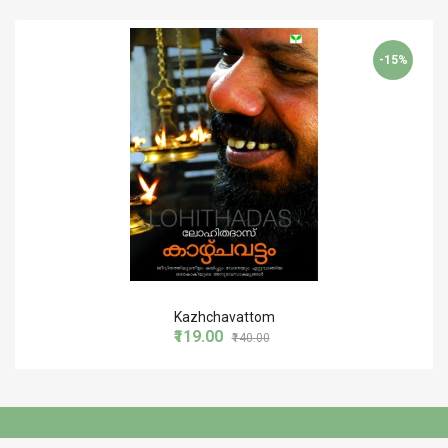
-15%
Kazhchavattom
₹119.00
₹140.00