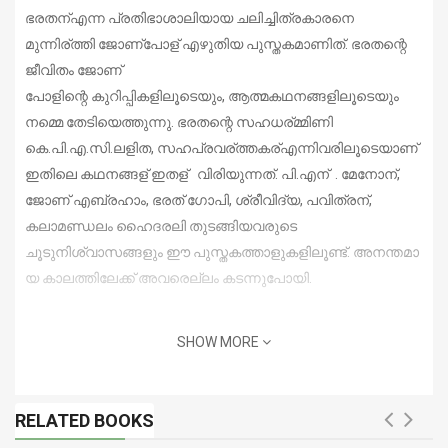
ഭരതന്
എന്ന പ്രതിഭാശാലിയായ ചലിച്ചിത്രകാരനെ
മുന്
നിര്
ത്തി ജോണ്
പോള്
എഴുതിയ പുസ്തകമാണിത്. ഭരതന്റെ
ജീവിതം ജോണ്
പോളിന്റെ കുറിപ്പികളിലൂടെയും, ആത്മകഥനങ്ങളിലൂടെയും
നമ്മെ തേടിയെത്തുന്നു. ഭരതന്റെ സഹധര്
മ്മിണി
കെ.പി.എ.സി.ലളിത, സഹപ്രവര്
ത്തകര്
എന്നിവരിലൂടെയാണ്
ഇതിലെ കഥനങ്ങള്
ഇതള്
വിരിയുന്നത്. പി.എന്
. മേനോന്
,
ജോണ്
എബ്രഹാം, ഭരത് ഗോപി, ശ്രീവിദ്യ, പവിത്രന്
,
കലാമണ്ഡലം ഹൈദരലി തുടങ്ങിയവരുടെ
ചൂടുനിശ്വാസങ്ങളും ഈ പുസ്തകത്താളുകളിലൂണ്ട്. അനന്തമാ
യ കാലത്തിലേക്ക് അവരെല്ലം കടന്നുപോയി.
SHOW MORE
RELATED BOOKS