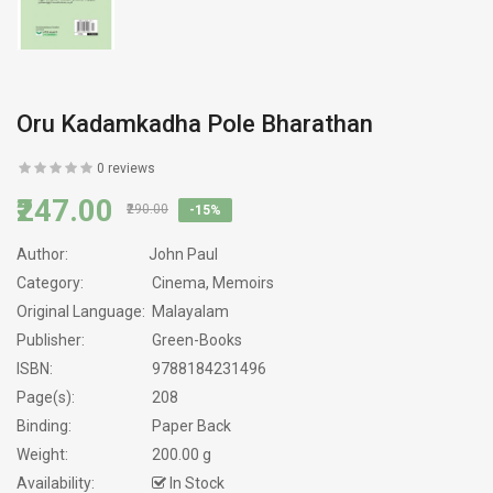
Oru Kadamkadha Pole Bharathan
0 reviews
₹247.00
₹290.00
-15%
Author:
John Paul
Category:
Cinema, Memoirs
Original Language:
Malayalam
Publisher:
Green-Books
ISBN:
9788184231496
Page(s):
208
Binding:
Paper Back
Weight:
200.00 g
Availability:
In Stock