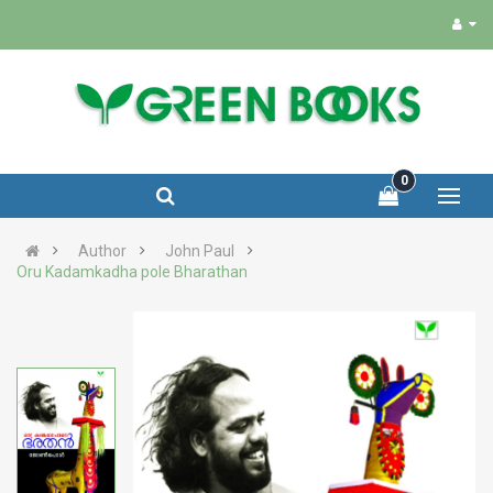
0
Author
John Paul
Oru Kadamkadha pole Bharathan