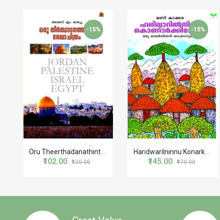
-15%
-15%
Oru Theerthadanathinte Rekhachithram
Haridwarilninnu Konarkkilekku
₹102.00
₹145.00
₹120.00
₹170.00