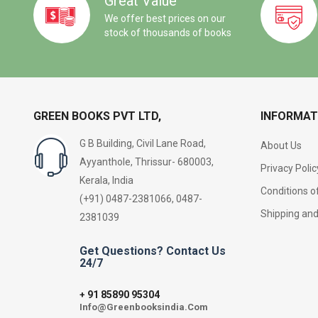
Great Value
We offer best prices on our
stock of thousands of books
GREEN BOOKS PVT LTD,
INFORMAT
G B Building, Civil Lane Road,
About Us
Ayyanthole, Thrissur- 680003,
Privacy Polic
Kerala, India
Conditions o
(+91) 0487-2381066, 0487-
Shipping an
2381039
Get Questions? Contact Us
24/7
91 85890 95304
+
Info@Greenbooksindia.Com