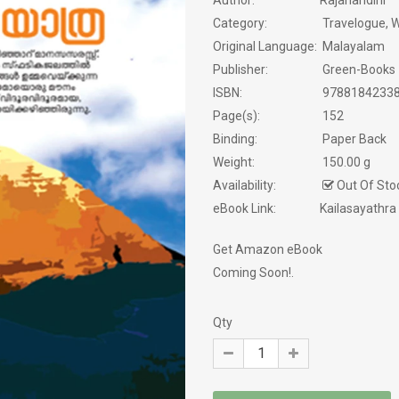
Author:
Rajanandini
NOVELS
Category:
Travelogue, 
PHILOSOPHY / SPIRITUALITY
Original Language:
Malayalam
Publisher:
Green-Books
POEMS
ISBN:
9788184233
Page(s):
152
PRAVASAM
Binding:
Paper Back
Weight:
150.00 g
PSYCHOLOGY
Availability:
Out Of Sto
eBook Link:
Kailasayathra
SATIRE
Get Amazon eBook
SCREEN PLAY
Coming Soon!.
SELF HELP
Qty
SERVICE STORY
SEXOLOGY