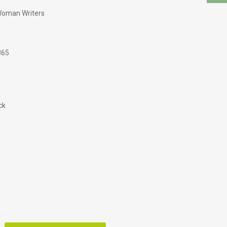
Woman Writers
865
ck