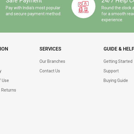
Safe Payment
24/7 Help C
Pay with India's most popular
Round the clock 
and secure payment method.
for a smooth rea
experience.
ION
SERVICES
GUIDE & HEL
Our Branches
Getting Started
y
Contact Us
Support
f Use
Buying Guide
d Returns