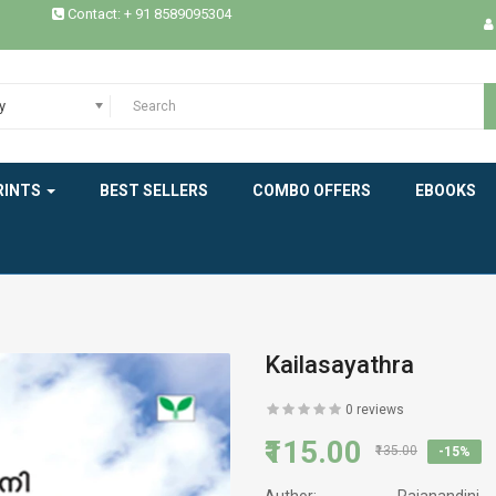
Contact: + 91 8589095304
ESSAYS / STUDIES
EXPERIENCE
y
HEALTH
HISTORY
RINTS
BEST SELLERS
COMBO OFFERS
EBOOKS
INDIAN LITERATURE
INTERVIEW
MEMOIRS
Kailasayathra
MODERN WORLD LITERATURE
0 reviews
₹115.00
NEW BOOK
₹135.00
-15%