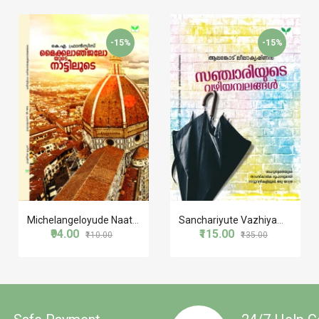
-15%
-15%
Michelangeloyude Naattiloode
Sanchariyute Vazhiyambalangal
₹94.00
₹115.00
₹110.00
₹135.00