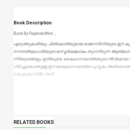
Book Description
Book By Rajanandhini ,
എഴുത്തുകാരിയും ചിത്രകാരിയുമായ രാജനന്ദിനിയുടെ ഈ കൃതി
സൗന്ദര്യലഹരിയുടെ മാസ്മരികലോകം തുറന്നിടുന്ന ആഖ്യാന
നിര്‍ദ്ദേശങ്ങളും ഇതിലുണ്ട. കൈലാസയാത്രയുടെ തീവ്രമായ സൗന്ദ
പിടിച്ചുകൊണ്ടുള്ള ഈ കൈലാസയാത്രാപുസ്തകം അര്‍ത്ഥവത
നമുക്കുമുന്നില്‍ പ്രത്.
RELATED BOOKS