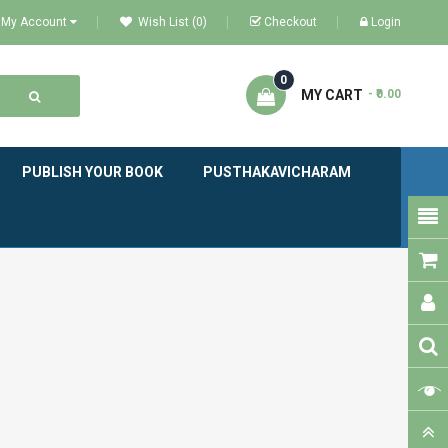
My Account
Wish List (0)
Checkout
Login
0
MY CART
- ₹0.00
PUBLISH YOUR BOOK
PUSTHAKAVICHARAM