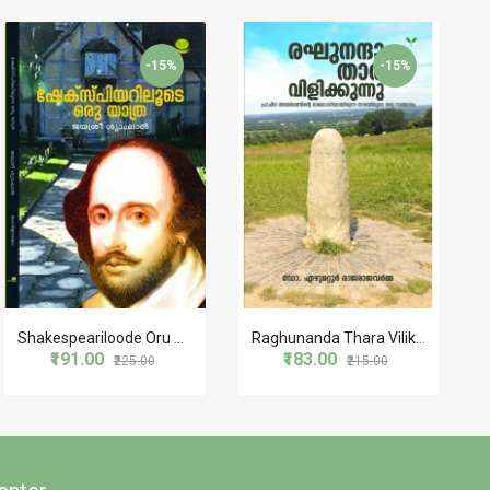
-15%
-15%
Shakespeariloode Oru Yathra
Raghunanda Thara Vilikkunnu
₹191.00
₹183.00
₹225.00
₹215.00