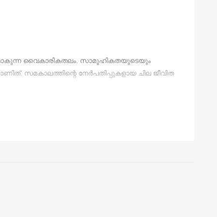
 ലഭ്യമാകുന്ന വൈകാരികതലം. സാമൂഹികതയുടെയും
യാണിത്. സമകാലത്തിന്റെ നേർപതിപ്പുകളായ ചില ജീവിത