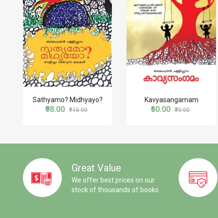
Sathyamo? Midhyayo?
Kavyasangamam
₹98.00
₹60.00
₹115.00
₹70.00
Great Value
We offer best prices on our
stock of thousands of books