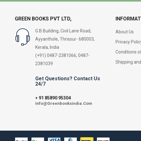
GREEN BOOKS PVT LTD,
INFORMAT
G B Building, Civil Lane Road,
About Us
Ayyanthole, Thrissur- 680003,
Privacy Polic
Kerala, India
Conditions o
(+91) 0487-2381066, 0487-
Shipping an
2381039
Get Questions? Contact Us
24/7
91 85890 95304
+
Info@Greenbooksindia.Com