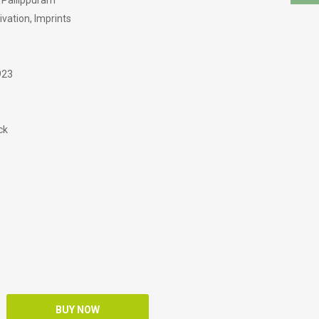
 Pallippuram
vation, Imprints
923
ck