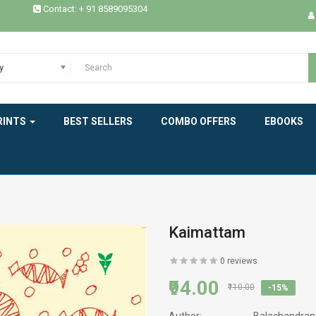
Contact: + 91 8589095304
EPICS
ESSAYS / STUDIES
y
EXPERIENCE
RINTS
BEST SELLERS
COMBO OFFERS
EBOOKS
HEALTH
HISTORY
INDIAN LITERATURE
INTERVIEW
Kaimattam
MEMOIRS
0 reviews
₹94.00
MODERN WORLD LITERATURE
₹110.00
-15%