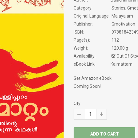
Author:
Balachandran
NEW BOOK
Category:
Stories, Gmoti
Original Language:
Malayalam
NOVELS
Publisher:
Gmotivation
PHILOSOPHY / SPIRITUALITY
ISBN:
9788184234
Page(s):
112
POEMS
Weight:
120.00 g
Availability:
Out Of Sto
PRAVASAM
eBook Link:
Kaimattam
PSYCHOLOGY
Get Amazon eBook
Coming Soon!.
SATIRE
SCREEN PLAY
Qty
SELF HELP
SERVICE STORY