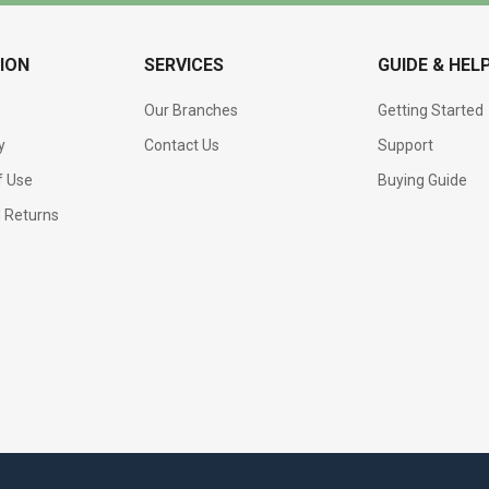
ION
SERVICES
GUIDE & HEL
Our Branches
Getting Started
y
Contact Us
Support
f Use
Buying Guide
d Returns