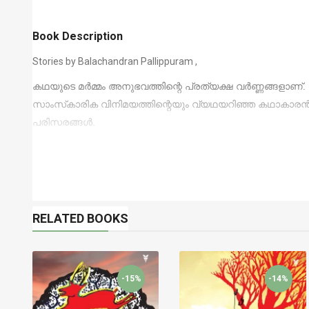
Book Description
Stories by Balachandran Pallippuram ,
കഥയുടെ മർമ്മം അനുഭവത്തിന്റെ പ്രത്യക്ഷ വർണ്ണങ്ങളാണ്
സാംസ്‌കാരിക വിനിമയത്തിന്റെയും വ്യഥയറിഞ്ഞ കഥാകാരൻ. 
പരിസരങ്ങൾ.
RELATED BOOKS
-15%
-14%