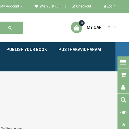
My Account
Wish List (0)
Checkout
Login
0
MY CART
- ₹0.00
PUBLISH YOUR BOOK
PUSTHAKAVICHARAM