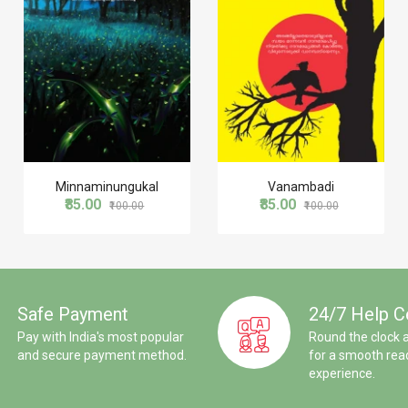
Minnaminungukal
Vanambadi
₹85.00
₹85.00
₹100.00
₹100.00
Safe Payment
24/7 Help C
Pay with India's most popular
Round the clock 
and secure payment method.
for a smooth rea
experience.