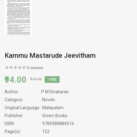
Kammu Mastarude Jeevitham
0 reviews
₹94.00
₹110.00
-15%
Author:
P M Divakaran
Category:
Novels
Original Language:
Malayalam
Publisher:
Green-Books
ISBN:
9789380884516
Page(s):
152