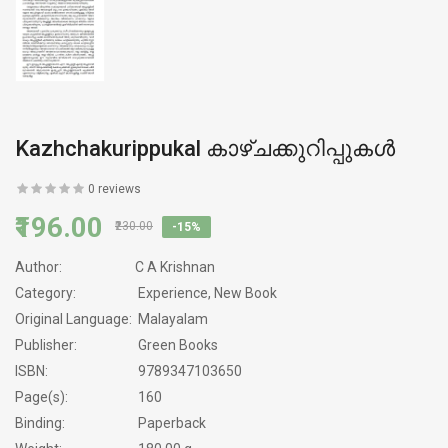
Kazhchakurippukal കാഴ്ചക്കുറിപ്പുകൾ
0 reviews
₹196.00
₹230.00
-15%
Author:
C A Krishnan
Category:
Experience, New Book
Original Language:
Malayalam
Publisher:
Green Books
ISBN:
9789347103650
Page(s):
160
Binding:
Paperback