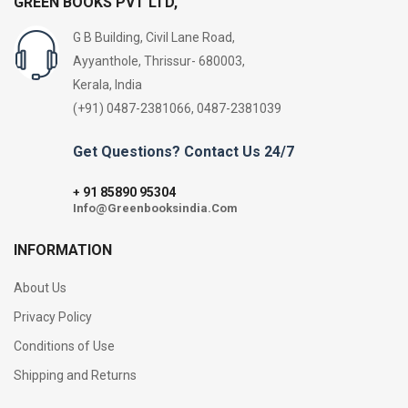
GREEN BOOKS PVT LTD,
G B Building, Civil Lane Road,
Ayyanthole, Thrissur- 680003,
Kerala, India
(+91) 0487-2381066, 0487-2381039
Get Questions? Contact Us 24/7
91 85890 95304
+
Info@Greenbooksindia.Com
INFORMATION
About Us
Privacy Policy
Conditions of Use
Shipping and Returns