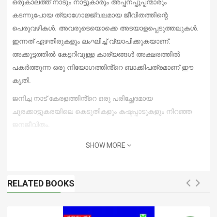
ഒരുകാലത്ത് നാടും നാട്ടുകാരും അപ്പനപ്പൂപ്പന്മാരും
കടന്നുപോയ ത്യാഗോജ്ജ്വലമായ ജീവിതത്തിന്റെ
പെരുവഴികൾ. അവരുടെയൊക്കെ അടയാളപ്പെടുത്തലുകൾ.
ഇന്നത് ഏഴതിരുകളും ലംഘിച്ച് വ്യാപിക്കുകയാണ്.
അക്കൂട്ടത്തിൽ കേട്ടറിവുള്ള കാര്യങ്ങൾ അക്ഷരത്തിൽ
പകർ
ത്തുന്ന
ഒരു നിയോഗത്തിൻ
്റെ
ബാക്കിപത്രമാണ് ഈ
കൃതി.
ജനിച്ച നാട് കേരളത്തിൻ
്റെ
ഒരു പരിച്ഛേദമായ
ചൂരക്കാട്ടുകരയിലെ കെടുതികളും കഷ്ടപ്പാടുകളും നിറഞ്ഞ
ജനജീവിതം.
പരസ്‌പരം താങ്ങായും
തണലായും അവർ തലമുറകളെ
SHOW MORE
വളർത്തി. ജീവിതമൂല്യങ്ങൾ ഉണ്ടാക്കി. അതിൽ അരുതെന്നും
അരുതാത്തതെന്നും അതിർവരമ്പുകളുണ്ടാക്കി. ആ
RELATED BOOKS
കാലത്തിന്റേയും ജീവിതത്തിന്റേയും തിരിഞ്ഞു നോട്ടമാണിത്.
അങ്ങനെ
,
തിരിഞ്ഞുനോക്കുമ്പോൾ ചൂരക്കാട്ടുകര
എഴുത്തുകാരൻ്റെ മാത്രം ഗ്രാമമല്ലെന്നും അതിൽ