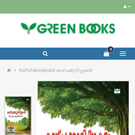
0
Kazhchakurippukal കാഴ്ചക്കുറിപ്പുകൾ