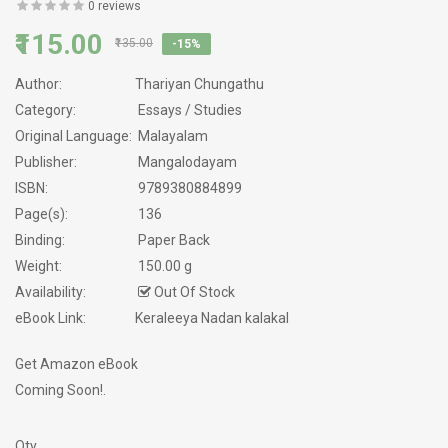
0 reviews
₹115.00
₹135.00
-15%
Author:
Thariyan Chungathu
Category:
Essays / Studies
Original Language:
Malayalam
Publisher:
Mangalodayam
ISBN:
9789380884899
Page(s):
136
Binding:
Paper Back
Weight:
150.00 g
Availability:
Out Of Stock
eBook Link:
Keraleeya Nadan kalakal
Get Amazon eBook
Coming Soon!.
Qty