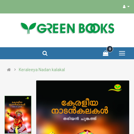
0
Keraleeya Nadan kalakal