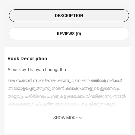
DESCRIPTION
REVIEWS (0)
Book Description
A book by Thariyan Chungathu ,
ഒരു നാടോടി സംസ്‌കാരം കടന്നു വന്ന കാലത്തിന്റെ വഴികള്‍
അടയാളപ്പെടുത്തുന്നു നാടന്‍ കലാരൂപങ്ങളുടെ ഈണവും
താളവും ചരിത്രവും ചുവടുകളുമെല്ലാം വിവരിക്കുന്നു. നാടന്‍
കലകളെക്കുറിച്ച് പുതിയ അവബോധം സൃഷ്ടിക്കുന്ന കൃതി.
SHOW MORE