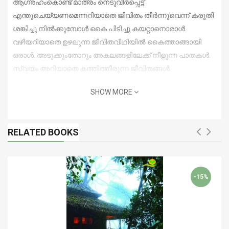
ആഗ്രഹംകൊണ്ട് മാത്രം നെടുവീര്‍പ്പെട്ട്
എന്തുചെയ്യണമെന്നറിയാതെ ജിവിതം തീര്‍ന്നുവെന്ന് കരുതി
ശങ്കിച്ചു നില്‍ക്കുമ്പോള്‍ കൈ പിടിച്ചു കയറ്റാനൊരാള്‍.
വഴിയറിയാതെ ഉഴലുന്ന ജീവിതവീഥിയില്‍ കൈത്താങ്ങായി
ഒരാള്‍. അടുക്കുംതോറും അകലങ്ങളിലേക്ക് നീളുന്ന പാതകള്‍.
സ്വയം അറിയാതെ കത്തിത്തീരുന്ന ജീവിതങ്ങള്‍.
SHOW MORE
RELATED BOOKS
-15%