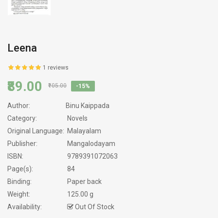
Leena
1 reviews
₹89.00
₹105.00
-15%
Author:
Binu Kaippada
Category:
Novels
Original Language:
Malayalam
Publisher:
Mangalodayam
ISBN:
9789391072063
Page(s):
84
Binding:
Paper back
Weight:
125.00 g
Availability:
Out Of Stock