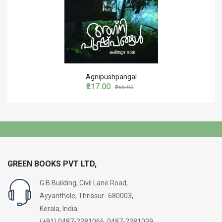
Agnipushpangal
₹217.00
₹255.00
GREEN BOOKS PVT LTD,
G B Building, Civil Lane Road,
Ayyanthole, Thrissur- 680003,
Kerala, India
(+91) 0487-2381066, 0487-2381039