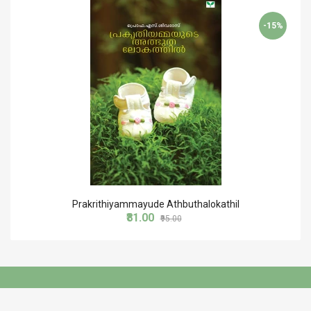
-15%
Prakrithiyammayude Athbuthalokathil
₹81.00
₹95.00