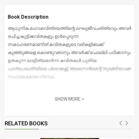
Book Description
ആധുനിക മഹാകവിത്രയത്തിന്റെ ലഘുജീവചരിത്രവും അവർ
രചിച്ച കുട്ടിക്കവിതകളും ഉൾപ്പെടുന്ന
സമാഹരണമാണിത്.കവിതകളുടെ വഴികളിലേക്ക്
കുഞ്ഞുങ്ങളെ കൊണ്ടുവരാനും അവർക്ക് ചൊല്ലി പഠിക്കാനും
ഉതകുന്ന ലാളിത്യമാർന്ന കവിതകൾ.പുതിയ
പാഠ്യപദ്ധതിയിലെ പ്രൊജക്റ്റ്, അസൈൻമെന്റ് തുടങ്ങിയവക്ക്
സഹായകമായ ഗ്രന്ഥം
SHOW MORE
RELATED BOOKS