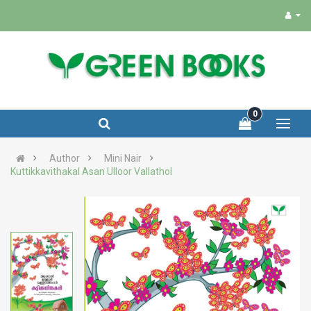
0
Author
Mini Nair
Kuttikkavithakal Asan Ulloor Vallathol