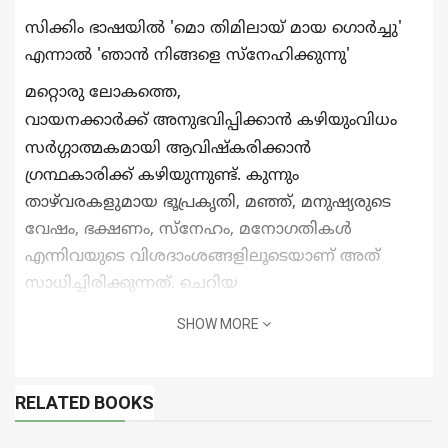
സിക്കിം ഭാഷയില്‍ 'മൊ തിമിലായ് മായ ഗൊര്‍ച്ചു'
എന്നാല്‍
'ഞാന്‍ നിങ്ങളെ സ്‌നേഹിക്കുന്നു'
മറ്റൊരു ലോകത്തെ,
വായനക്കാര്‍ക്ക്
അനുഭവിപ്പിക്കാന്‍ കഴിയുംവിധം
സര്‍ഗ്ഗാത്മകമായി ആവിഷ്‌കരിക്കാന്‍
ഗ്രന്ഥകാരിക്ക് കഴിയുന്നുണ്ട്. കുന്നും
താഴ്‌വരകളുമായ ഭൂപ്രകൃതി, മഞ്ഞ്, മനുഷ്യരുടെ
വേഷം, ഭക്ഷണം,
സ്‌നേഹം, മനോഗതികള്‍
എന്നിവയുടെ വിശദാംശങ്ങളിലൂടെയാണ് അത്
സാധിച്ചിരിക്കുന്നത്. ചെറിയ
നോവലാണെങ്കിലും
നിരവധി കഥാപാത്രങ്ങളെ
SHOW MORE
നമ്മളിവിടെ കണ്ടുമുട്ടുന്നു. ഏതു
വിദൂര ദേശത്തും
മഞ്ഞിലായാലും മരുഭൂമിയിലായാലും മനുഷ്യര്‍
അടിസ്ഥാനപരമായി സ്‌നേഹസമ്പന്നരാണ് എന്ന
RELATED BOOKS
സത്യമാണ് ഇതിലെ കഥാപാത്രങ്ങള്‍ വിളിച്ചു
പറയുന്നത്.