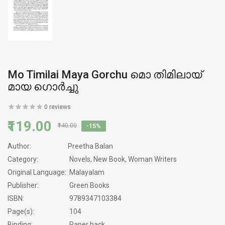
Mo Timilai Maya Gorchu മൊ തിമിലായ്
മായ ഗൊർച്ചു
0 reviews
₹119.00
₹140.00
-15%
Author:
Preetha Balan
Category:
Novels, New Book, Woman Writers
Original Language:
Malayalam
Publisher:
Green Books
ISBN:
9789347103384
Page(s):
104
Binding:
Paper back