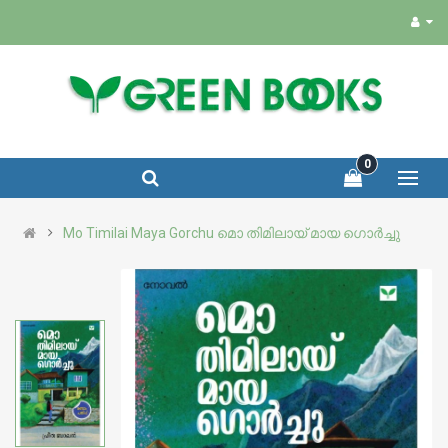
0
Mo Timilai Maya Gorchu മൊ തിമിലായ് മായ ഗൊർച്ചു