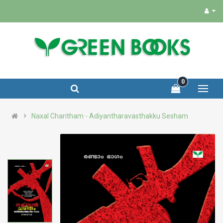
0
Naxal Charitham - Adiyantharavasthakku Sesham