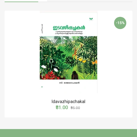
-15%
Idavazhipachakal
₹81.00
₹95.00