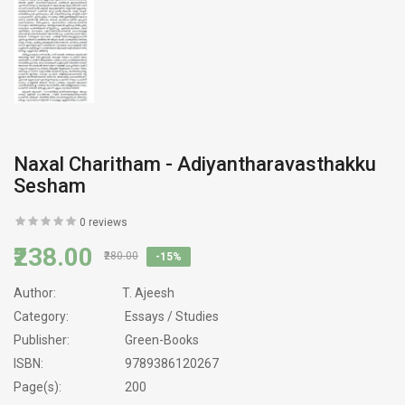
Naxal Charitham - Adiyantharavasthakku
Sesham
0 reviews
₹238.00
₹280.00
-15%
Author:
T. Ajeesh
Category:
Essays / Studies
Publisher:
Green-Books
ISBN:
9789386120267
Page(s):
200