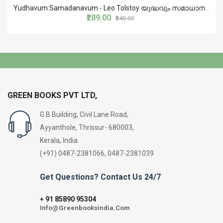
Yudhavum Samadanavum - Leo Tolstoy യുദ്ധവും സമാധാനവും - ലിയോ ടോൾസ്റ്റോയ്
₹289.00
₹340.00
GREEN BOOKS PVT LTD,
G B Building, Civil Lane Road,
Ayyanthole, Thrissur- 680003,
Kerala, India
(+91) 0487-2381066, 0487-2381039
Get Questions? Contact Us 24/7
91 85890 95304
+
Info@Greenbooksindia.Com