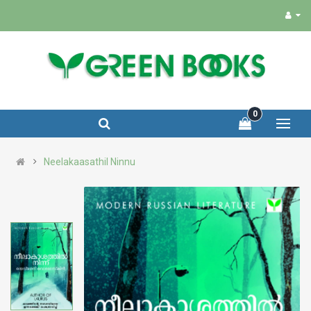
0
Neelakaasathil Ninnu