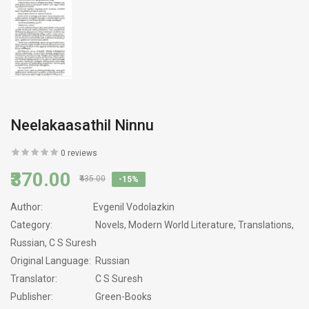
Neelakaasathil Ninnu
0 reviews
₹370.00
₹435.00
-15%
Author:
Evgenil Vodolazkin
Category:
Novels, Modern World Literature, Translations,
Russian, C S Suresh
Original Language:
Russian
Translator:
C S Suresh
Publisher:
Green-Books