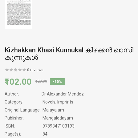
Kizhakkan Khasi Kunnukal കിഴക്കന്‍ ഖാസി
കുന്നുകള്‍
0 reviews
₹102.00
₹120.00
-15%
Author:
Dr Alexander Mendez
Category:
Novels, Imprints
Original Language:
Malayalam
Publisher:
Mangalodayam
ISBN:
9789347103193
Page(s):
84