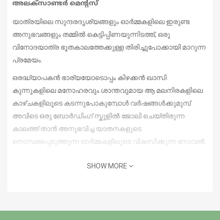
അലക്‌സാണ്ടര്‍ മെന്റസ്
യാത്രയിലെ സുന്ദരദൃശ്യങ്ങളും ഓർമ്മകളിലെ ഇരുണ്ട
അനുഭവങ്ങളും തമ്മിൽ കെട്ടിപ്പിണയുന്നിടത്ത്, ഒരു
വിനോദയാത്ര ഭൂതകാലത്തേക്കുള്ള തിരിച്ചുപോക്കായി മാറുന്ന
പ്രമേയം.
ഒരദ്ധ്യാപകൻ ഭാര്യയോടൊപ്പം കിഴക്കൻ ഖാസി
കുന്നുകളിലെ മനോഹരവും ശാന്തവുമായ ആ മലനിരകളിലെ
കാഴ്ചകളിലൂടെ കടന്നുപോകുമ്പോൾ വർഷങ്ങൾക്കുമുമ്പ്
അവിടെ ഒരു ബോർഡിംഗ് സ്കൂ‌ളിൽ ജോലി ചെയ്‌തിരുന്ന
കാലത്ത് താൻ അനുഭവിച്ച യാതനകളുടെ
നൊമ്പരപ്പെടുത്തുന്ന ഓർമ്മകളിലൂടെ വികസിക്കുന്ന നോവൽ.
SHOW MORE