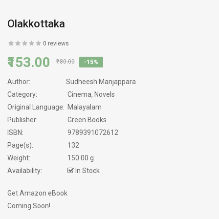
Olakkottaka
0 reviews
₹153.00
₹180.00
-15%
Author:
Sudheesh Manjappara
Category:
Cinema, Novels
Original Language:
Malayalam
Publisher:
Green Books
ISBN:
9789391072612
Page(s):
132
Weight:
150.00 g
Availability:
In Stock
Get Amazon eBook
Coming Soon!.