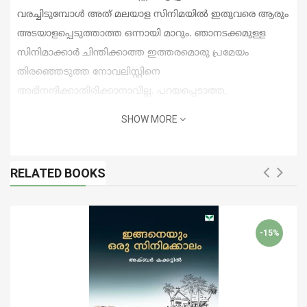
വരച്ചിടുമ്പോൾ അത് മലയാള സിനിമയിൽ ഇതുവരെ ആരും
അടയാളപ്പെടുത്താത്ത ഒന്നായി മാറും. ഞാനടക്കമുള്ള
സിനിമാക്കാർ ചിന്തിക്കാത്ത ഇത്തരമൊരു പ്രമേയം
തിരഞ്ഞെടുത്ത നോവലിസ്റ്റിനെ
അഭിനന്ദിക്കാതിരിക്കാനാവില്ല. പറയപ്പെടാത്ത,
എഴുതപ്പെടാത്ത ജീവിതങ്ങളുടെ പച്ചയായ
SHOW MORE
ആവിഷ്‌കാരമാണ് ഈ നോവൽ. മലയാളസിനിമയുടെ
ഒരുപിടി ഗൃഹാതുരമായ ഓർമ്മകളിലൂടെ നമുക്ക്
സഞ്ചരിക്കാൻ ഈ നോവൽ നിമിത്തമായെങ്കിൽ
RELATED BOOKS
ഗ്രന്ഥകാരന് തീർച്ചയായും അഭിമാനിക്കാം.
എഴുത്തുകാരന്റെ ആത്മകഥാംശവും നമുക്ക് ഈ
നോവലിൽ കാണാം.
-15%
ജയരാജ്
(ചലച്ചിത്രസംവിധായകൻ)