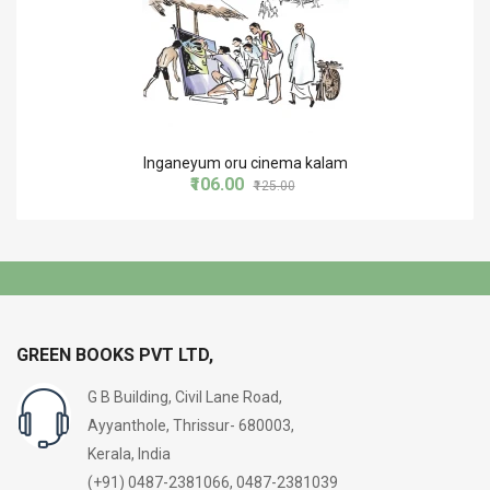
Inganeyum oru cinema kalam
₹106.00
₹125.00
GREEN BOOKS PVT LTD,
G B Building, Civil Lane Road,
Ayyanthole, Thrissur- 680003,
Kerala, India
(+91) 0487-2381066, 0487-2381039