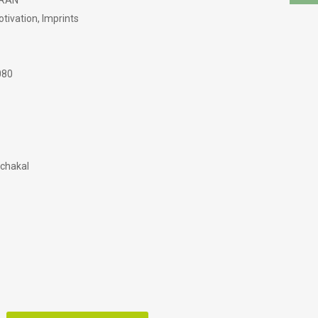
ARAN
ivation, Imprints
080
chakal