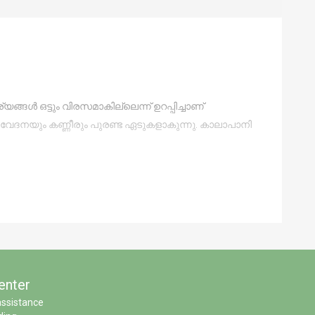
ങള്‍ ഒട്ടും വിരസമാകില്ലെന്ന് ഉറപ്പിച്ചാണ്
റെ വേദനയും കണ്ണീരും പുരണ്ട ഏടുകളാകുന്നു. കാലാപാനി
enter
assistance