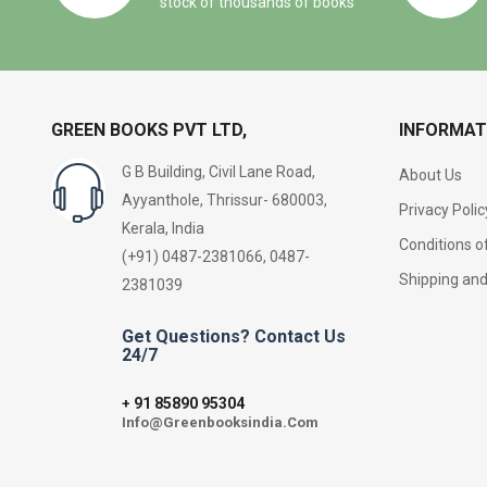
stock of thousands of books
GREEN BOOKS PVT LTD,
INFORMAT
G B Building, Civil Lane Road,
About Us
Ayyanthole, Thrissur- 680003,
Privacy Polic
Kerala, India
Conditions o
(+91) 0487-2381066, 0487-
Shipping an
2381039
Get Questions? Contact Us
24/7
91 85890 95304
+
Info@Greenbooksindia.Com