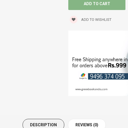
SATIRE
ADD TO WISHLIST
SCREEN PLAY
SELF HELP
SERVICE STORY
SEXOLOGY
SPIRITUAL
STORIES
TRANSLATIONS
TRAVELOGUE
DESCRIPTION
REVIEWS (0)