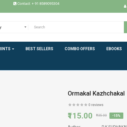
Contact: + 91 8589095304
CRITICISM
DICTIONARY
y
DRAMA
RINTS
BEST SELLERS
COMBO OFFERS
EBOOKS
ECOLOGY
EPICS
ESSAYS / STUDIES
EXPERIENCE
Ormakal Kazhchakal
HEALTH
0 reviews
₹115.00
₹135.00
-15%
HISTORY