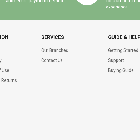
and secure payment method.
for a smooth rea
experience.
ION
SERVICES
GUIDE & HEL
Our Branches
Getting Started
y
Contact Us
Support
f Use
Buying Guide
d Returns