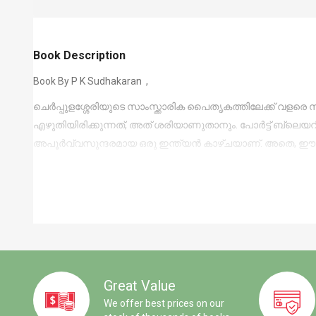
Book Description
Book By P K Sudhakaran ,
ചെര്‍പ്പുളശ്ശേരിയുടെ സാംസ്ക്കാരിക പൈതൃകത്തിലേക്ക് വളരെ സ
എഴുതിയിരിക്കുന്നത്, അത് ശരിയാണുതാനും. പോര്‍ട്ട് ബ്ലെയ
അപൂര്‍വ്വസുന്ദരമായ ഒരു ഇന്ത്യന്‍ കാഴ്ചയാണ്. അതെ, ഈ
Great Value
We offer best prices on our