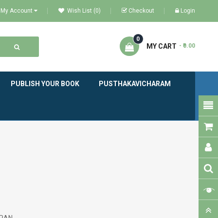
My Account
Wish List (0)
Checkout
Login
0
MY CART
- ₹0.00
PUBLISH YOUR BOOK
PUSTHAKAVICHARAM