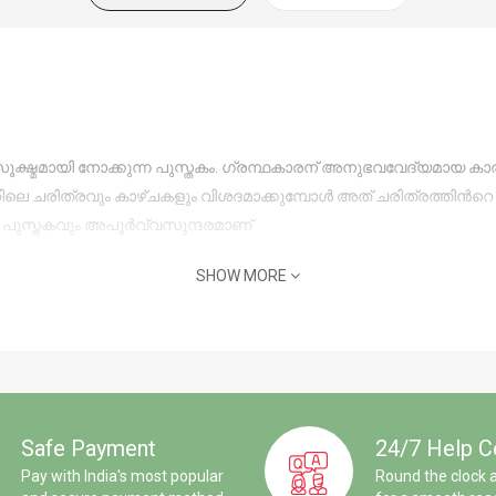
WORLD CLASSICS
ൂക്ഷ്മമായി നോക്കുന്ന പുസ്തകം. ഗ്രന്ഥകാരന് അനുഭവവേദ്യമായ കാര്യങ്
റിലെ ചരിത്രവും കാഴ്ചകളും വിശദമാക്കുമ്പോള്‍ അത് ചരിത്രത്തിന്‍
 പുസ്തകവും അപൂര്‍വ്വസുന്ദരമാണ്
SHOW MORE
Safe Payment
24/7 Help C
Pay with India's most popular
Round the clock 