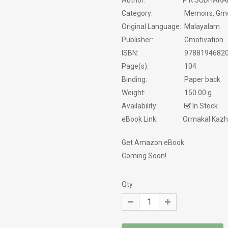
Author:
P K SUDHAK
INDIAN LITERATURE
Category:
Memoirs, Gmot
Original Language:
Malayalam
INTERVIEW
Publisher:
Gmotivation
ISBN:
9788194682
MEMOIRS
Page(s):
104
MODERN WORLD LITERATURE
Binding:
Paper back
Weight:
150.00 g
NEW BOOK
Availability:
In Stock
eBook Link:
Ormakal Kazh
NOVELS
Get Amazon eBook
PHILOSOPHY / SPIRITUALITY
Coming Soon!.
POEMS
Qty
PRAVASAM
PSYCHOLOGY