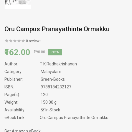
Oru Campus Pranayathinte Ormakku
0 reviews
₹162.00
₹190.00
-15%
Author:
T K Radhakrishanan
Category:
Malayalam
Publisher:
Green-Books
ISBN:
9788184232127
Page(s):
120
Weight:
150.00 g
Availability:
In Stock
eBook Link:
Oru Campus Pranayathinte Ormakku
Get Amazon eBook