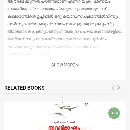
ആർദ്രമക്കുന്നത് പ്രണയമാണ് എന്നറിയുക. പ്രണയം
കാമുകിയും പ്രിയതമയും പ്രകൃതിയും മാതാവുമാണ്.
കൗമാരത്തിന്റെ ഉച്ചിയിൽ ഒരു ക്യാമ്പസ് പൂമരത്തിൽനിന്നും
പടർന്നുകയറിയ ഒരു പ്രണയം ഇലകളും തളിരുകളും നീട്ടി
ജീവിതമാകെ പൂത്തുലഞ്ഞു നിൽക്കുന്നു. പഴയ കൂടാരങ്ങളിലെ
മങ്ങിയ നിഴലുകളിലേക്ക് മടങ്ങാമെന്ന് വിഷാദപൂർവ്വം
പറയുമ്പോഴും പതിന്മടങ്ങ് ശോഭയോടെ പ്രണയം
കത്തിയെരിയുകയാണ്.
SHOW MORE
RELATED BOOKS
-15%