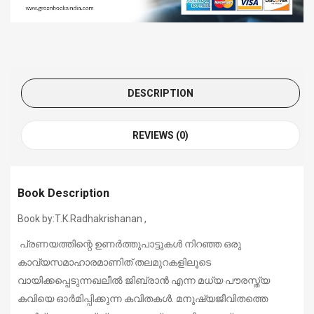
DESCRIPTION
REVIEWS (0)
Book Description
Book
by:T.K.Radhakrishanan
,
പ്രണയത്തിന്റെ ഉണർത്തുപാട്ടുകൾ നിറഞ്ഞ ഒരു
കാവ്യസമാഹാരമാണിത് തലമുറകളിലൂടെ
വായിക്കപ്പെടുന്നഖലീൽ ജിബ്രാൻ എന്ന മധ്യ പൗരസ്ത്യ
കവിയെ ഓർമിപ്പിക്കുന്ന കവിതകൾ. മനുഷ്യജീവിതത്തെ