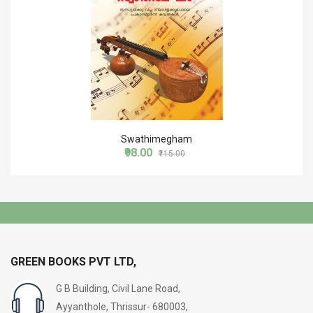
Swathimegham
₹98.00
₹115.00
GREEN BOOKS PVT LTD,
G B Building, Civil Lane Road,
Ayyanthole, Thrissur- 680003,