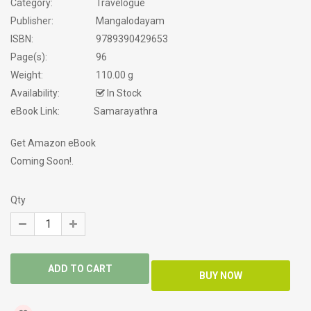
Category:
Travelogue
Publisher:
Mangalodayam
ISBN:
9789390429653
Page(s):
96
Weight:
110.00 g
Availability:
In Stock
eBook Link:
Samarayathra
Get Amazon eBook
Coming Soon!.
Qty