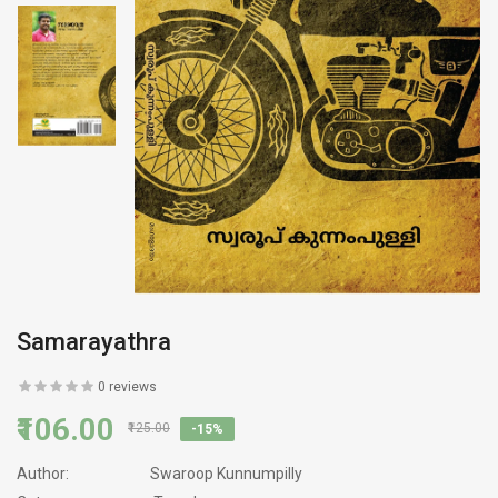
Samarayathra
0 reviews
₹106.00
₹125.00
-15%
Author:
Swaroop Kunnumpilly