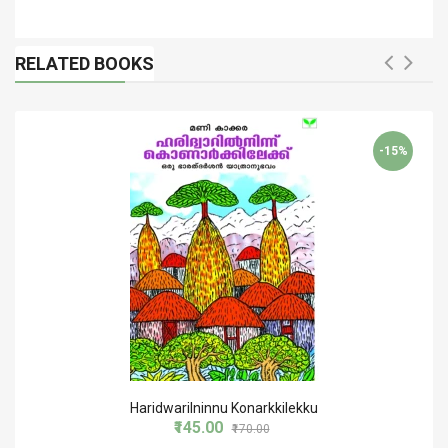
RELATED BOOKS
-15%
Haridwarilninnu Konarkkilekku
₹145.00
₹170.00