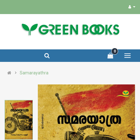
0
Samarayathra